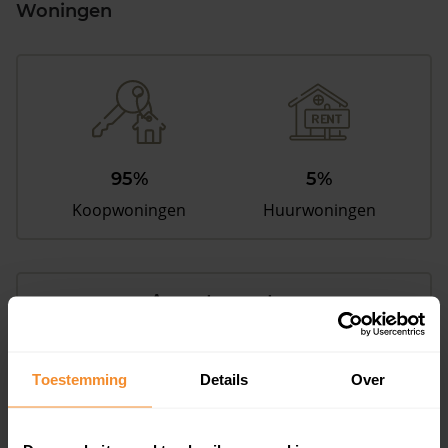
Woningen
95%
5%
Koopwoningen
Huurwoningen
Appartementen
aandeel van totale woningen
Toestemming
Details
Over
0%