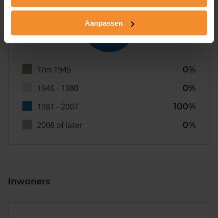
Aanpassen
T/m 1945
0%
1946 - 1980
0%
1981 - 2007
100%
2008 of later
0%
Inwoners