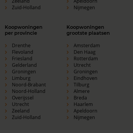
Zeeland
Apeldoorn
Zuid-Holland
Nijmegen
Koopwoningen
Koopwoningen
per provincie
grootste plaatsen
Drenthe
Amsterdam
Flevoland
Den Haag
Friesland
Rotterdam
Gelderland
Utrecht
Groningen
Groningen
Limburg
Eindhoven
Noord-Brabant
Tilburg
Noord-Holland
Almere
Overijssel
Breda
Utrecht
Haarlem
Zeeland
Apeldoorn
Zuid-Holland
Nijmegen