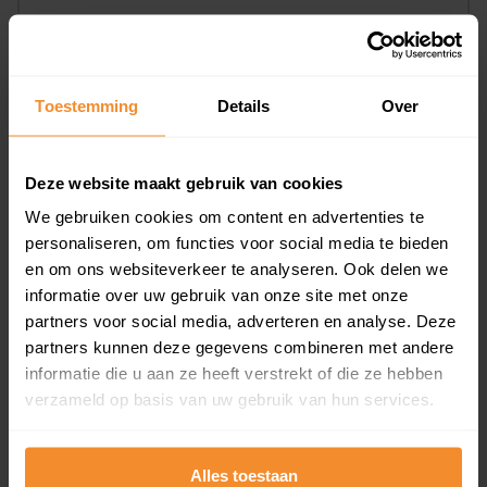
8%
92%
Koopwoningen
Huurwoningen
Toestemming
Details
Over
Appartementen
Deze website maakt gebruik van cookies
aandeel van totale woningen
We gebruiken cookies om content en advertenties te
personaliseren, om functies voor social media te bieden
en om ons websiteverkeer te analyseren. Ook delen we
79%
informatie over uw gebruik van onze site met onze
partners voor social media, adverteren en analyse. Deze
partners kunnen deze gegevens combineren met andere
informatie die u aan ze heeft verstrekt of die ze hebben
verzameld op basis van uw gebruik van hun services.
Bouwjaar
Alles toestaan