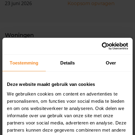
23 juni 2026
Koopsom opvragen
Woningen
Toestemming
Details
Over
Deze website maakt gebruik van cookies
7%
93%
We gebruiken cookies om content en advertenties te
Koopwoningen
Huurwoningen
personaliseren, om functies voor social media te bieden
en om ons websiteverkeer te analyseren. Ook delen we
informatie over uw gebruik van onze site met onze
Appartementen
partners voor social media, adverteren en analyse. Deze
partners kunnen deze gegevens combineren met andere
aandeel van totale woningen