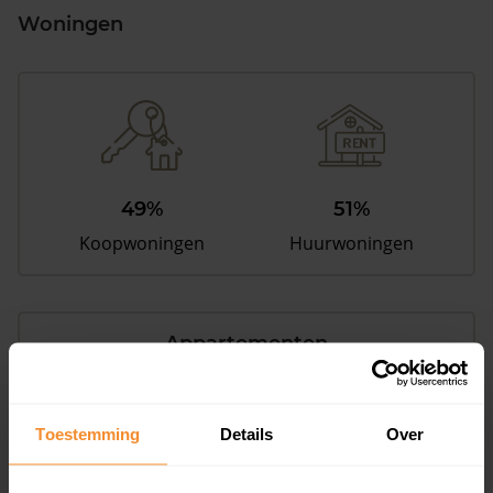
Woningen
49%
51%
Koopwoningen
Huurwoningen
Appartementen
aandeel van totale woningen
Toestemming
Details
Over
37%