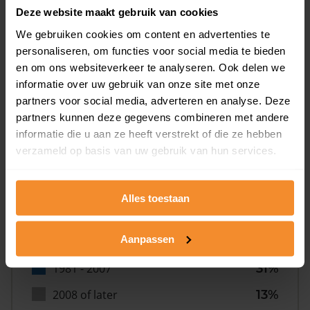
Deze website maakt gebruik van cookies
We gebruiken cookies om content en advertenties te
personaliseren, om functies voor social media te bieden
en om ons websiteverkeer te analyseren. Ook delen we
informatie over uw gebruik van onze site met onze
Bouwjaar
partners voor social media, adverteren en analyse. Deze
partners kunnen deze gegevens combineren met andere
informatie die u aan ze heeft verstrekt of die ze hebben
verzameld op basis van uw gebruik van hun services.
Alles toestaan
T/m 1945
14%
Aanpassen
1946 - 1980
42%
1981 - 2007
31%
2008 of later
13%