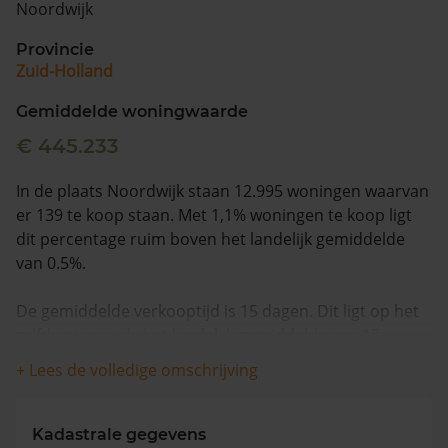
Noordwijk
Vragen? Neem contact met ons op
Provincie
Zuid-Holland
088 220 4200
Maandag t/m vrijdag - 08:00 -18:00
Gemiddelde woningwaarde
€ 445.233
In de plaats Noordwijk staan 12.995 woningen waarvan
er 139 te koop staan. Met 1,1% woningen te koop ligt
dit percentage ruim boven het landelijk gemiddelde
van 0.5%.
De gemiddelde verkooptijd is 15 dagen. Dit ligt op het
zelfde niveau als het landelijk gemiddelde van 15
dagen.
+ Lees de volledige omschrijving
Wanneer we naar de laatste 12 maanden kijken
worden appartementen gemiddeld voor €593.196
Kadastrale gegevens