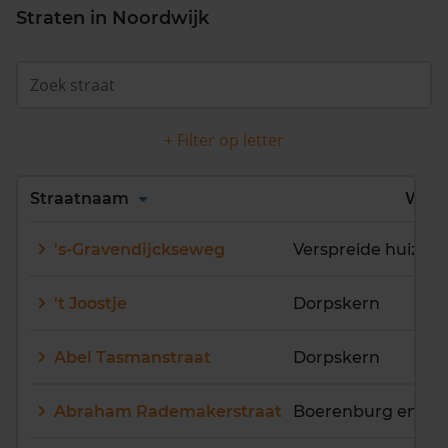
Straten in Noordwijk
+ Filter op letter
Alles
A
B
C
D
Straatnaam
Wijk
E
F
G
H
I
J
's-Gravendijckseweg
K
L
M
N
O
P
Q
R
S
T
U
V
't Joostje
Dorpskern
W
X
Y
Z
Abel Tasmanstraat
Dorpskern
Abraham Rademakerstraat
Boerenburg en Gr