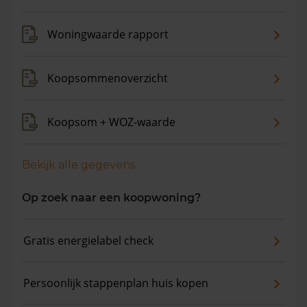
verkocht. De gemiddelde huizenprijs is €1.007.719. De
gemiddelde vraagprijs is €870.539. In de afgelopen 12
Woningwaarde rapport
maanden is de gemiddelde woningwaarde met 4,7%
gestegen.
Koopsommenoverzicht
Koopsom + WOZ-waarde
Bekijk alle gegevens
Op zoek naar een koopwoning?
Gratis energielabel check
Persoonlijk stappenplan huis kopen