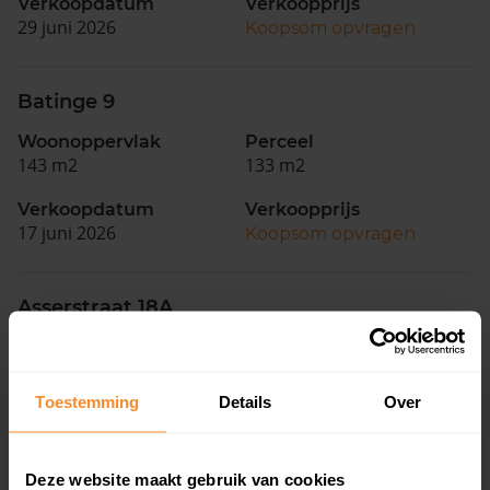
Verkoopdatum
Verkoopprijs
29 juni 2026
Koopsom opvragen
Batinge 9
Woonoppervlak
Perceel
143 m2
133 m2
Verkoopdatum
Verkoopprijs
17 juni 2026
Koopsom opvragen
Asserstraat 18A
Woonoppervlak
Perceel
231 m2
943 m2
Toestemming
Details
Over
Verkoopdatum
Verkoopprijs
30 maart 2026
Koopsom opvragen
Deze website maakt gebruik van cookies