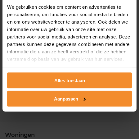
Asserstraat 39
We gebruiken cookies om content en advertenties te
personaliseren, om functies voor social media te bieden
Woonoppervlak
Perceel
en om ons websiteverkeer te analyseren. Ook delen we
176 m2
947 m2
informatie over uw gebruik van onze site met onze
partners voor social media, adverteren en analyse. Deze
Verkoopdatum
Verkoopprijs
15 januari 2026
Koopsom opvragen
partners kunnen deze gegevens combineren met andere
informatie die u aan ze heeft verstrekt of die ze hebben
verzameld op basis van uw gebruik van hun services.
Asserstraat 51
Woonoppervlak
Perceel
Alles toestaan
171 m2
1.860 m2
Verkoopdatum
Verkoopprijs
Aanpassen
09 januari 2026
Koopsom opvragen
Woningen