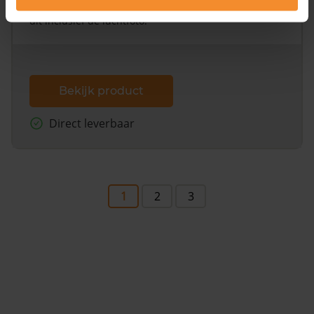
omliggende percelen met de kadastrale erfgrenzen,
dit inclusief de luchtfoto!
Bekijk product
Direct leverbaar
1
2
3