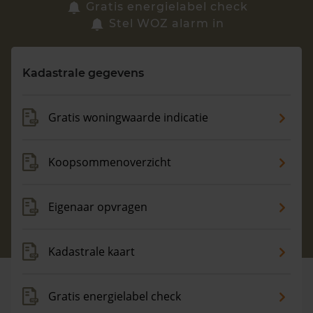
Zoek een woning
Gratis energielabel check
Stel WOZ alarm in
Vragen? Neem contact met ons op
Kadastrale gegevens
088 220 4200
Maandag t/m vrijdag - 08:00 -18:00
Gratis woningwaarde indicatie
Koopsommenoverzicht
Eigenaar opvragen
Kadastrale kaart
Gratis energielabel check