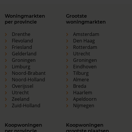
Woningmarkten
Grootste
per provincie
woningmarkten
Drenthe
Amsterdam
Flevoland
Den Haag
Friesland
Rotterdam
Gelderland
Utrecht
Groningen
Groningen
Limburg
Eindhoven
Noord-Brabant
Tilburg
Noord-Holland
Almere
Overijssel
Breda
Utrecht
Haarlem
Zeeland
Apeldoorn
Zuid-Holland
Nijmegen
Koopwoningen
Koopwoningen
per provincie
grootste plaatsen