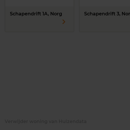
Schapendrift 1A, Norg
Schapendrift 3, No
Verwijder woning van Huizendata