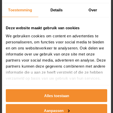
updates)
Inclusief 1 jaar gratis updates
Toestemming
Details
Over
Een overzicht van alle verkochte woningen (koopsom
en koopdatum) binnen een postcodegebied. Dit
Deze website maakt gebruik van cookies
inclusief een jaar lang gratis updates van nieuwe
koopsommen.
We gebruiken cookies om content en advertenties te
personaliseren, om functies voor social media te bieden
en om ons websiteverkeer te analyseren. Ook delen we
informatie over uw gebruik van onze site met onze
Bekijk product
partners voor social media, adverteren en analyse. Deze
partners kunnen deze gegevens combineren met andere
Direct leverbaar
informatie die u aan ze heeft verstrekt of die ze hebben
verzameld op basis van uw gebruik van hun services.
Kadastrale kaart pakket
Alles toestaan
Alleen globale ligging perceel
Aanpassen
Een uitgebreid overzicht van het perceel en