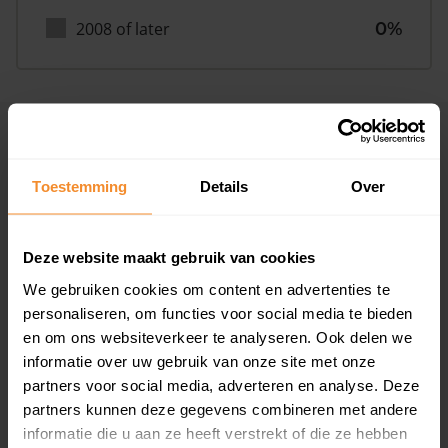
2008 of later
0%
Inwoners
Toestemming
Details
Over
Type huishoudens
Deze website maakt gebruik van cookies
We gebruiken cookies om content en advertenties te
personaliseren, om functies voor social media te bieden
en om ons websiteverkeer te analyseren. Ook delen we
informatie over uw gebruik van onze site met onze
partners voor social media, adverteren en analyse. Deze
Eénpersoons
33%
partners kunnen deze gegevens combineren met andere
informatie die u aan ze heeft verstrekt of die ze hebben
Stel (geen kinderen)
37%