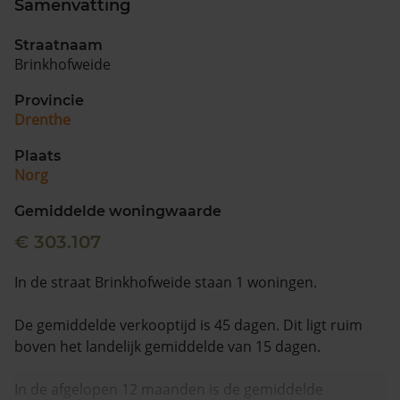
Samenvatting
Vragen? Neem contact met ons op
Straatnaam
Brinkhofweide
088 220 4200
Maandag t/m vrijdag - 08:00 -18:00
Provincie
Drenthe
Plaats
Norg
Gemiddelde woningwaarde
€ 303.107
In de straat Brinkhofweide staan 1 woningen.
De gemiddelde verkooptijd is 45 dagen. Dit ligt ruim
boven het landelijk gemiddelde van 15 dagen.
In de afgelopen 12 maanden is de gemiddelde