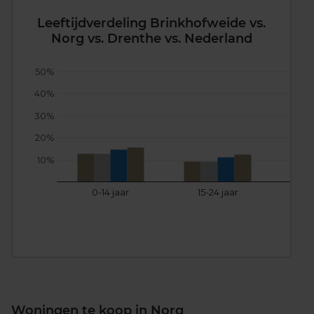
Leeftijdverdeling Brinkhofweide vs.
Norg vs. Drenthe vs. Nederland
50%
40%
30%
20%
10%
0-14 jaar
15-24 jaar
25
Woningen te koop in Norg