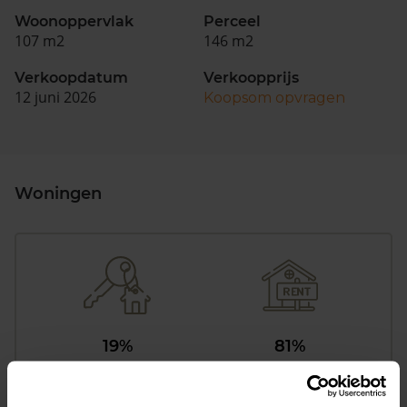
Woonoppervlak
Perceel
107 m2
146 m2
Verkoopdatum
Verkoopprijs
12 juni 2026
Koopsom opvragen
Woningen
19%
81%
Koopwoningen
Huurwoningen