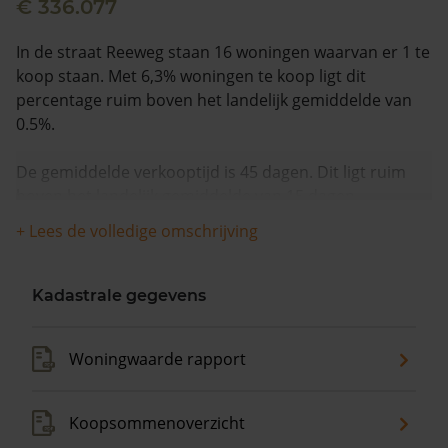
€ 336.077
In de straat Reeweg staan 16 woningen waarvan er 1 te
koop staan. Met 6,3% woningen te koop ligt dit
percentage ruim boven het landelijk gemiddelde van
0.5%.
De gemiddelde verkooptijd is 45 dagen. Dit ligt ruim
boven het landelijk gemiddelde van 15 dagen.
+ Lees de volledige omschrijving
De gemiddelde huizenprijs is €495.000. De gemiddelde
vraagprijs is €495.000. In de afgelopen 12 maanden is
de gemiddelde woningwaarde met 9,8% gestegen.
Kadastrale gegevens
Woningwaarde rapport
Koopsommenoverzicht