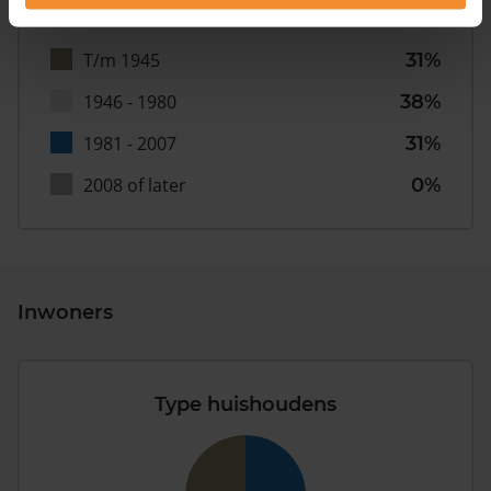
T/m 1945
31%
1946 - 1980
38%
1981 - 2007
31%
2008 of later
0%
Inwoners
Type huishoudens