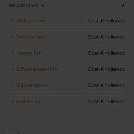
Alles
A
B
C
D
Straatnaam
Wijk
E
F
G
H
I
J
Bickershorn
Oost-Knollendam
K
L
M
N
O
P
Q
R
S
T
U
V
Dorpsstraat
Oost-Knollendam
W
X
Y
Z
Hooge Erf
Oost-Knollendam
Schaalsmeerdijk
Oost-Knollendam
Slijckershorn
Oost-Knollendam
Sluisstraat
Oost-Knollendam