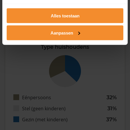
Alles toestaan
Inwoners
Aanpassen
Type huishoudens
Eénpersoons
32%
Stel (geen kinderen)
31%
Gezin (met kinderen)
37%