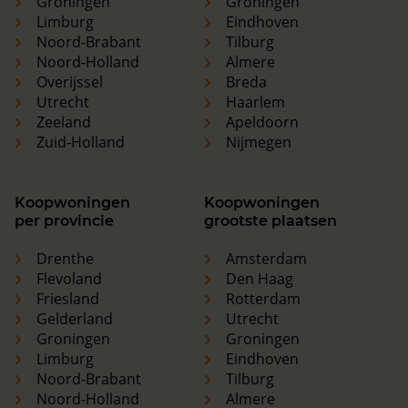
Groningen
Groningen
Limburg
Eindhoven
Noord-Brabant
Tilburg
Noord-Holland
Almere
Overijssel
Breda
Utrecht
Haarlem
Zeeland
Apeldoorn
Zuid-Holland
Nijmegen
Koopwoningen
Koopwoningen
per provincie
grootste plaatsen
Drenthe
Amsterdam
Flevoland
Den Haag
Friesland
Rotterdam
Gelderland
Utrecht
Groningen
Groningen
Limburg
Eindhoven
Noord-Brabant
Tilburg
Noord-Holland
Almere