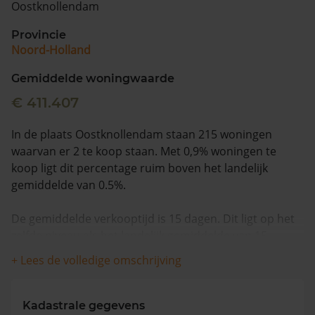
Oostknollendam
Vragen? Neem contact met ons op
Provincie
Noord-Holland
088 220 4200
Maandag t/m vrijdag - 08:00 -18:00
Gemiddelde woningwaarde
€ 411.407
In de plaats Oostknollendam staan 215 woningen
waarvan er 2 te koop staan. Met 0,9% woningen te
koop ligt dit percentage ruim boven het landelijk
gemiddelde van 0.5%.
De gemiddelde verkooptijd is 15 dagen. Dit ligt op het
zelfde niveau als het landelijk gemiddelde van 15
dagen.
+ Lees de volledige omschrijving
De gemiddelde huizenprijs is €582.500. De gemiddelde
vraagprijs is €582.500. In de afgelopen 12 maanden is
Kadastrale gegevens