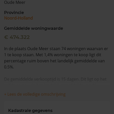
Oude Meer
Vragen? Neem contact met ons op
Provincie
Noord-Holland
088 220 4200
Maandag t/m vrijdag - 08:00 -18:00
Gemiddelde woningwaarde
€ 474.322
In de plaats Oude Meer staan 74 woningen waarvan er
1 te koop staan. Met 1,4% woningen te koop ligt dit
percentage ruim boven het landelijk gemiddelde van
0.5%.
De gemiddelde verkooptijd is 15 dagen. Dit ligt op het
zelfde niveau als het landelijk gemiddelde van 15
dagen.
+ Lees de volledige omschrijving
De gemiddelde huizenprijs is €375.000. De gemiddelde
vraagprijs is €375.000. In de afgelopen 12 maanden is
Kadastrale gegevens