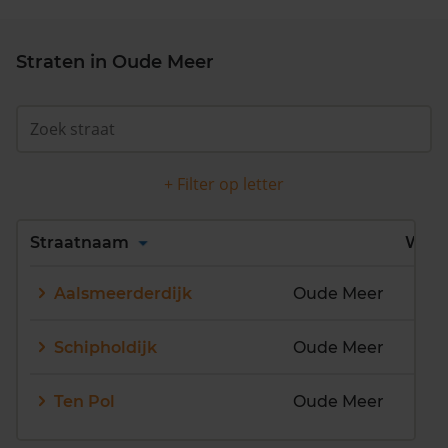
Straten in Oude Meer
+ Filter op letter
Alles
A
B
C
D
Straatnaam
Wijk
E
F
G
H
I
J
Aalsmeerderdijk
Oude Meer
K
L
M
N
O
P
Q
R
S
T
U
V
Schipholdijk
Oude Meer
W
X
Y
Z
Ten Pol
Oude Meer