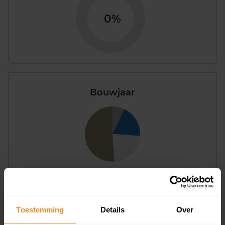
0%
Bouwjaar
T/m 1945
51%
1946 - 1980
23%
Toestemming
Details
Over
1981 - 2007
19%