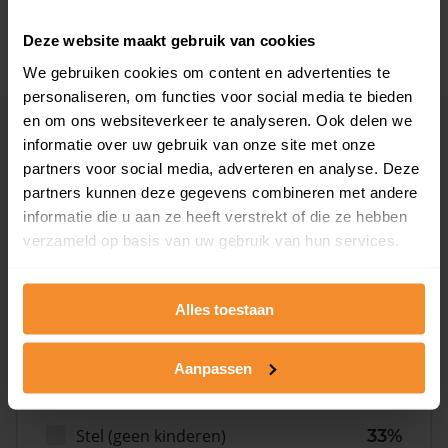
2008 of later
7%
Deze website maakt gebruik van cookies
We gebruiken cookies om content en advertenties te
personaliseren, om functies voor social media te bieden
en om ons websiteverkeer te analyseren. Ook delen we
Inwoners
informatie over uw gebruik van onze site met onze
partners voor social media, adverteren en analyse. Deze
partners kunnen deze gegevens combineren met andere
informatie die u aan ze heeft verstrekt of die ze hebben
Type huishoudens
verzameld op basis van uw gebruik van hun services.
Alles toestaan
Aanpassen
Eénpersoons
40%
Stel (geen kinderen)
33%