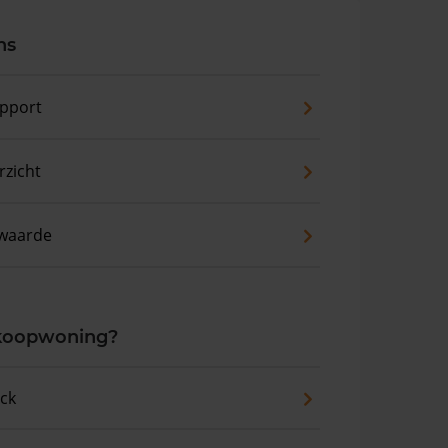
ns
pport
zicht
waarde
 koopwoning?
eck