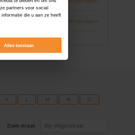
art 2026
 media te bieden en om ons
Koopsom opvragen
ze partners voor social
nformatie die u aan ze heeft
nuari 2026
Koopsom opvragen
Alles toestaan
K
L
M
N
O
Zoek straat