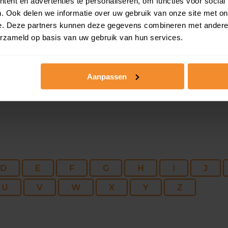
128 m2
255 m2
02 ma
ent en advertenties te personaliseren, om functies voor social
. Ook delen we informatie over uw gebruik van onze site met on
e. Deze partners kunnen deze gegevens combineren met andere i
150 m2
543 m2
16 ja
erzameld op basis van uw gebruik van hun services.
Aanpassen
D
E
F
G
H
I
J
U
V
W
X
Y
Z