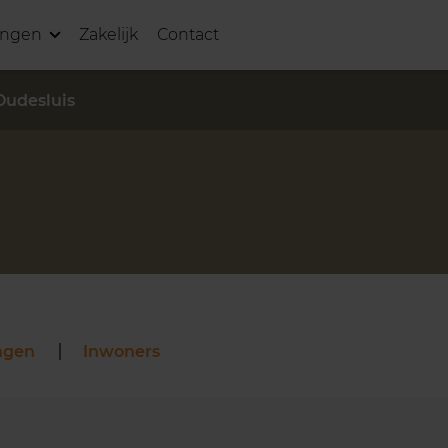
ingen
Zakelijk
Contact
Oudesluis
S
ngen
Inwoners