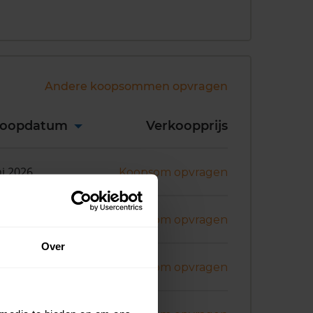
Andere koopsommen opvragen
koopdatum
Verkoopprijs
ni 2026
Koopsom opvragen
ril 2026
Koopsom opvragen
Over
art 2026
Koopsom opvragen