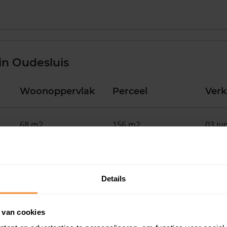
in Oudesluis
Woonoppervlak
Perceel
Ver
68 m2
156 m2
03 ju
318 m2
5.090 m2
10 ap
Details
88 m2
161 m2
23 ma
 van cookies