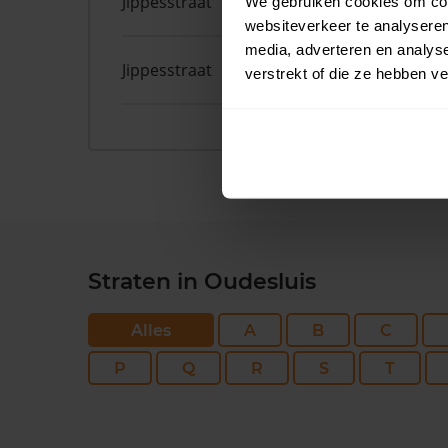
Jippesstraat
64
We gebruiken cookies om cont
websiteverkeer te analyseren
media, adverteren en analys
Jippesstraat
46
verstrekt of die ze hebben v
Straten in Oudesluis
Alles
A
B
C
P
Q
R
S
T