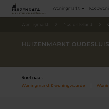
Woningmarkt
Koopwon
Woningmarkt
Noord-Holland
HUIZENMARKT OUDESLUI
Snel naar:
Woningmarkt & woningwaarde
Woni