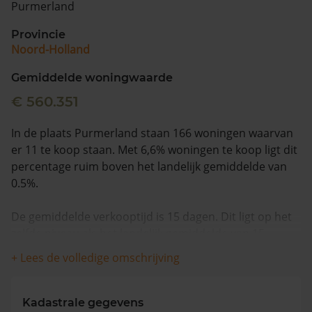
Purmerland
Vragen? Neem contact met ons op
Provincie
Noord-Holland
088 220 4200
Maandag t/m vrijdag - 08:00 -18:00
Gemiddelde woningwaarde
€ 560.351
In de plaats Purmerland staan 166 woningen waarvan
er 11 te koop staan. Met 6,6% woningen te koop ligt dit
percentage ruim boven het landelijk gemiddelde van
0.5%.
De gemiddelde verkooptijd is 15 dagen. Dit ligt op het
zelfde niveau als het landelijk gemiddelde van 15
dagen.
+ Lees de volledige omschrijving
De gemiddelde huizenprijs is €1.063.552. De
gemiddelde vraagprijs is €1.063.552. In de afgelopen 12
Kadastrale gegevens