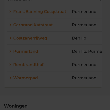
E
F
G
H
I
J
Frans Banning Cocqstraat
Purmerland
K
L
M
N
O
P
Q
R
S
T
U
V
Gerbrand Katstraat
Purmerland
W
X
Y
Z
Oostzanerrijweg
Den Ilp
Purmerland
Den Ilp, Purmerla
Rembrandthof
Purmerland
Wormerpad
Purmerland
Woningen