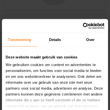
Bouwjaar
Toestemming
Details
Over
Deze website maakt gebruik van cookies
We gebruiken cookies om content en advertenties te
T/m 1945
14%
personaliseren, om functies voor social media te bieden
1946 - 1980
37%
en om ons websiteverkeer te analyseren. Ook delen we
informatie over uw gebruik van onze site met onze
1981 - 2007
39%
partners voor social media, adverteren en analyse. Deze
partners kunnen deze gegevens combineren met andere
2008 of later
10%
informatie die u aan ze heeft verstrekt of die ze hebben
verzameld op basis van uw gebruik van hun services.