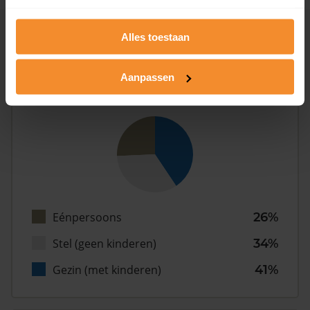
Alles toestaan
Inwoners
Aanpassen
Type huishoudens
Eénpersoons
26%
Stel (geen kinderen)
34%
Gezin (met kinderen)
41%