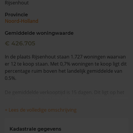
Rijsenhout
Vragen? Neem contact met ons op
Provincie
Noord-Holland
088 220 4200
Maandag t/m vrijdag - 08:00 -18:00
Gemiddelde woningwaarde
€ 426.705
In de plaats Rijsenhout staan 1.727 woningen waarvan
er 12 te koop staan. Met 0,7% woningen te koop ligt dit
percentage ruim boven het landelijk gemiddelde van
0.5%.
De gemiddelde verkooptijd is 15 dagen. Dit ligt op het
zelfde niveau als het landelijk gemiddelde van 15
dagen.
+ Lees de volledige omschrijving
De gemiddelde huizenprijs is €619.083. De gemiddelde
vraagprijs is €619.083. In de afgelopen 12 maanden is
Kadastrale gegevens