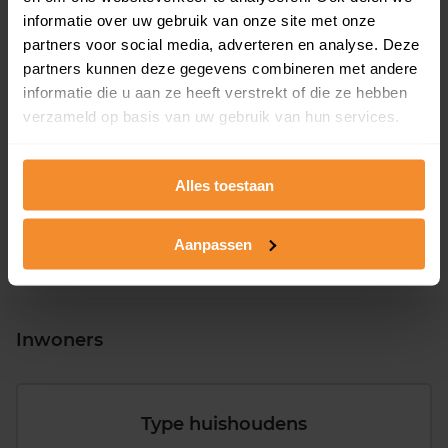
informatie over uw gebruik van onze site met onze
partners voor social media, adverteren en analyse. Deze
partners kunnen deze gegevens combineren met andere
informatie die u aan ze heeft verstrekt of die ze hebben
T/m 1945
13%
verzameld op basis van uw gebruik van hun services.
1946 - 1980
57%
1981 - 2007
24%
Alles toestaan
2008 of later
6%
Aanpassen
Inwoners
Type huishoudens