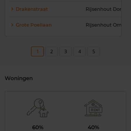
Drakenstraat
Rijsenhout Dorp
Grote Poellaan
Rijsenhout Omgev
1
2
3
4
5
Woningen
60%
40%