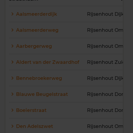
E
F
G
H
I
J
Aalsmeerderdijk
K
L
M
N
O
P
Q
R
S
T
U
V
Aalsmeerderweg
W
X
Y
Z
Aarbergerweg
Rijsenhout Omgev
Aldert van der Zwaardhof
Rijsenhout Zuid
Bennebroekerweg
Blauwe Beugelstraat
Rijsenhout Dorp
Boeierstraat
Rijsenhout Dorp
Den Adelszwet
Rijsenhout Omgev