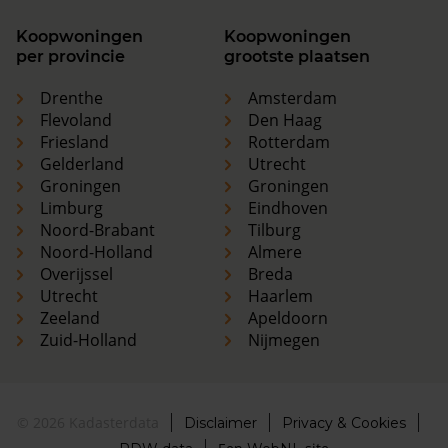
Koopwoningen
Koopwoningen
per provincie
grootste plaatsen
Drenthe
Amsterdam
Flevoland
Den Haag
Friesland
Rotterdam
Gelderland
Utrecht
Groningen
Groningen
Limburg
Eindhoven
Noord-Brabant
Tilburg
Noord-Holland
Almere
Overijssel
Breda
Utrecht
Haarlem
Zeeland
Apeldoorn
Zuid-Holland
Nijmegen
© 2026 Kadasterdata
Disclaimer
Privacy & Cookies