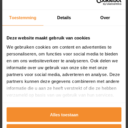
Koopsommenoverzicht (1 jaar gratis
updates)
Toestemming
Details
Over
Inclusief 1 jaar gratis updates
Een overzicht van alle verkochte woningen (koopsom
en koopdatum) binnen een postcodegebied. Dit
Deze website maakt gebruik van cookies
inclusief een jaar lang gratis updates van nieuwe
koopsommen.
We gebruiken cookies om content en advertenties te
personaliseren, om functies voor social media te bieden
en om ons websiteverkeer te analyseren. Ook delen we
informatie over uw gebruik van onze site met onze
Bekijk product
partners voor social media, adverteren en analyse. Deze
partners kunnen deze gegevens combineren met andere
Direct leverbaar
informatie die u aan ze heeft verstrekt of die ze hebben
verzameld op basis van uw gebruik van hun services.
Kadastrale kaart pakket
Alles toestaan
Alleen globale ligging perceel