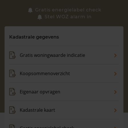
Zoek een woning
Gratis energielabel check
Stel WOZ alarm in
Vragen? Neem contact met ons op
Kadastrale gegevens
088 220 4200
Maandag t/m vrijdag - 08:00 -18:00
Gratis woningwaarde indicatie
Koopsommenoverzicht
Eigenaar opvragen
Kadastrale kaart