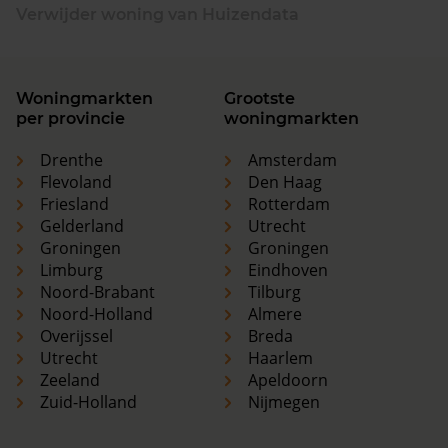
Verwijder woning van Huizendata
Woningmarkten
Grootste
per provincie
woningmarkten
Drenthe
Amsterdam
Flevoland
Den Haag
Friesland
Rotterdam
Gelderland
Utrecht
Groningen
Groningen
Limburg
Eindhoven
Noord-Brabant
Tilburg
Noord-Holland
Almere
Overijssel
Breda
Utrecht
Haarlem
Zeeland
Apeldoorn
Zuid-Holland
Nijmegen