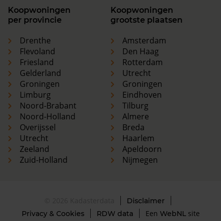
Koopwoningen
Koopwoningen
per provincie
grootste plaatsen
Drenthe
Amsterdam
Flevoland
Den Haag
Friesland
Rotterdam
Gelderland
Utrecht
Groningen
Groningen
Limburg
Eindhoven
Noord-Brabant
Tilburg
Noord-Holland
Almere
Overijssel
Breda
Utrecht
Haarlem
Zeeland
Apeldoorn
Zuid-Holland
Nijmegen
© 2026 Kadasterdata
Disclaimer
Een
site
Privacy & Cookies
RDW data
WebNL