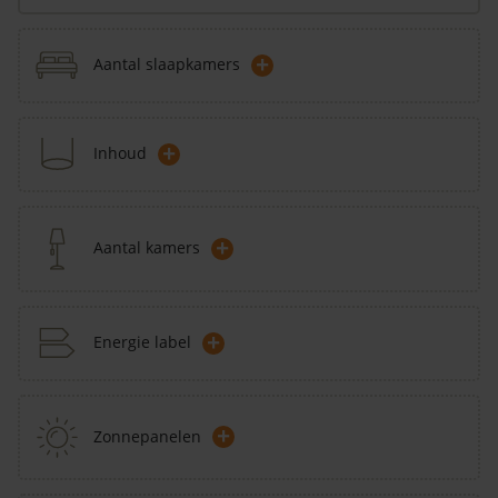
+
Aantal slaapkamers
+
Inhoud
+
Aantal kamers
+
Energie label
+
Zonnepanelen