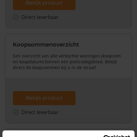
Bekijk product
Direct leverbaar
Koopsommenoverzicht
Een overzicht van alle verkochte woningen (koopsom
en koopdatum) binnen een postcodegebied. Bekijk
direct de koopsommen bij u in de straat!
Bekijk product
Direct leverbaar