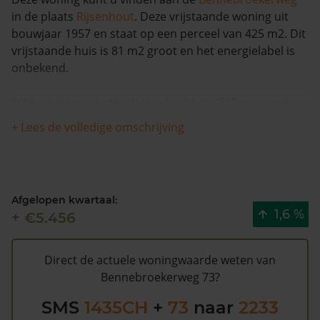
in de plaats
Rijsenhout
. Deze vrijstaande woning uit
bouwjaar 1957 en staat op een perceel van 425 m2. Dit
vrijstaande huis is 81 m2 groot en het energielabel is
onbekend.
Dit huis is voor het laatst verkocht in 2000 en is in de
afgelopen 12 maanden meer dan 9% meer waard
+ Lees de volledige omschrijving
geworden. Vanaf 1993 is de woning 1 keer verkocht.
Bennebroekerweg 73 heeft volgens de gemeente
Haarlemmermeer een WOZ waarde van €318.000
Afgelopen kwartaal:
(2020). Volgens Kadasterdata is de kans laag dat deze
1,6 %
+ €5.456
waarde te hoog is en dat er bespaard zou kunnen
worden op de gemeentelijke belastingen. Met het
gratis WOZ alarm
bent u elk jaar op de hoogte van uw
Direct de actuele woningwaarde weten van
laatste WOZ waarde en kansen op besparing. Schrijf u
Bennebroekerweg 73?
hier
gratis in.
SMS
1435CH
+
73
naar
2233