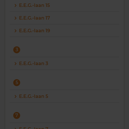
E.E.G.-laan 15
Vragen? Neem contact met ons op
E.E.G.-laan 17
088 220 4200
E.E.G.-laan 19
Maandag t/m vrijdag - 08:00 -18:00
3
E.E.G.-laan 3
5
E.E.G.-laan 5
7