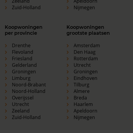
Zeeland
Apeldoorn
Zuid-Holland
Nijmegen
Koopwoningen
Koopwoningen
per provincie
grootste plaatsen
Drenthe
Amsterdam
Flevoland
Den Haag
Friesland
Rotterdam
Gelderland
Utrecht
Groningen
Groningen
Limburg
Eindhoven
Noord-Brabant
Tilburg
Noord-Holland
Almere
Overijssel
Breda
Utrecht
Haarlem
Zeeland
Apeldoorn
Zuid-Holland
Nijmegen