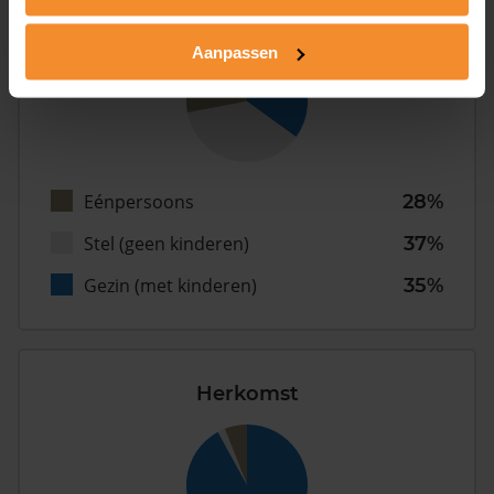
Type huishoudens
Aanpassen
Eénpersoons
28%
Stel (geen kinderen)
37%
Gezin (met kinderen)
35%
Herkomst