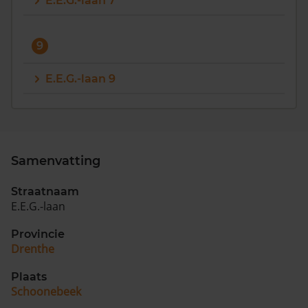
E.E.G.-laan 7
9
E.E.G.-laan 9
Samenvatting
Straatnaam
E.E.G.-laan
Provincie
Drenthe
Plaats
Schoonebeek