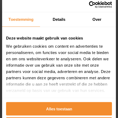
Toestemming
Details
Over
Eerder verkochte woningen in de buurt
Andere koopsommen opvragen
Deze website maakt gebruik van cookies
Kerklaan 2
We gebruiken cookies om content en advertenties te
personaliseren, om functies voor social media te bieden
Woonoppervlak
Perceel
en om ons websiteverkeer te analyseren. Ook delen we
76 m2
245 m2
informatie over uw gebruik van onze site met onze
Verkoopdatum
Verkoopprijs
partners voor social media, adverteren en analyse. Deze
16 juni 2026
Koopsom opvragen
partners kunnen deze gegevens combineren met andere
informatie die u aan ze heeft verstrekt of die ze hebben
verzameld op basis van uw gebruik van hun services.
Alle Boelensstraat 8
Woonoppervlak
Perceel
Alles toestaan
149 m2
310 m2