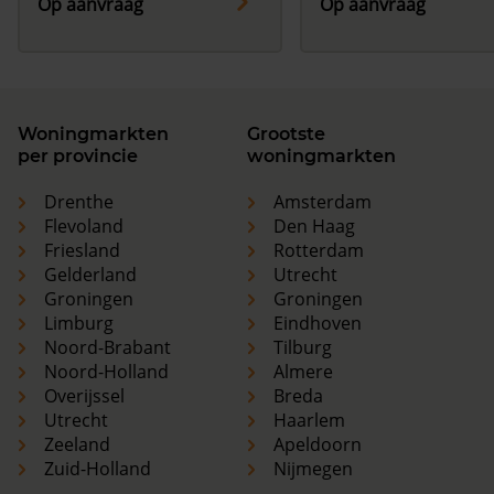
Op aanvraag
Op aanvraag
Woningmarkten
Grootste
per provincie
woningmarkten
Drenthe
Amsterdam
Flevoland
Den Haag
Friesland
Rotterdam
Gelderland
Utrecht
Groningen
Groningen
Limburg
Eindhoven
Noord-Brabant
Tilburg
Noord-Holland
Almere
Overijssel
Breda
Utrecht
Haarlem
Zeeland
Apeldoorn
Zuid-Holland
Nijmegen