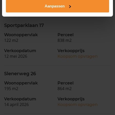
Verkoopdatum
Verkoopprijs
Aanpassen
01 juni 2026
Koopsom opvragen
Sportparklaan 17
Woonoppervlak
Perceel
122 m2
838 m2
Verkoopdatum
Verkoopprijs
12 mei 2026
Koopsom opvragen
Slenerweg 26
Woonoppervlak
Perceel
195 m2
864 m2
Verkoopdatum
Verkoopprijs
14 april 2026
Koopsom opvragen