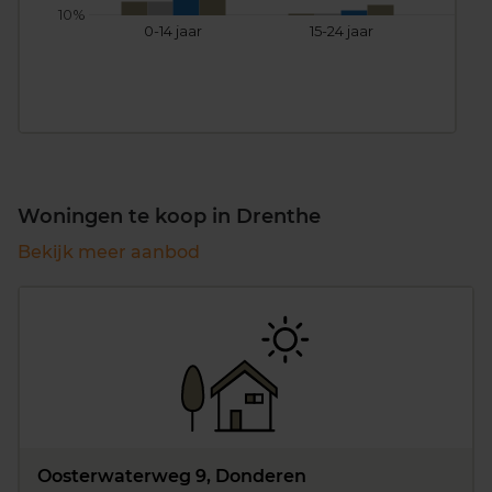
10%
0-14 jaar
15-24 jaar
25
Woningen te koop in Drenthe
Bekijk meer aanbod
Oosterwaterweg 9, Donderen