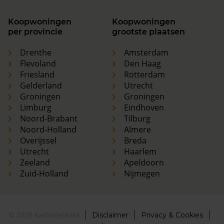
Koopwoningen
Koopwoningen
per provincie
grootste plaatsen
Drenthe
Amsterdam
Flevoland
Den Haag
Friesland
Rotterdam
Gelderland
Utrecht
Groningen
Groningen
Limburg
Eindhoven
Noord-Brabant
Tilburg
Noord-Holland
Almere
Overijssel
Breda
Utrecht
Haarlem
Zeeland
Apeldoorn
Zuid-Holland
Nijmegen
© 2026 Kadasterdata
Disclaimer
Privacy & Cookies