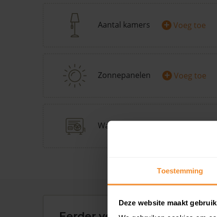
+
Aantal kamers
Voeg toe
+
Zonnepanelen
Voeg toe
+
Warmtepomp
Doe Warmp
Toestemming
Deze website maakt gebruik
Eerder verkochte woningen 