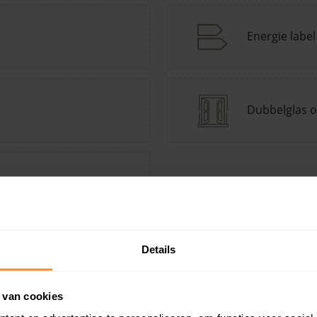
Energie label
Dubbelglas o
tepomp Keuzehulp
Andere kenmerken toevoegen?
Voeg toe
Details
 van cookies
in de buurt