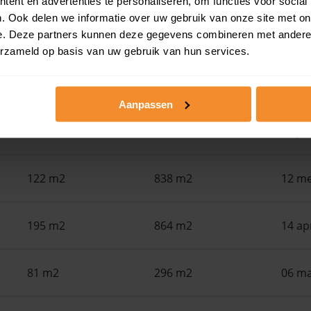
ent en advertenties te personaliseren, om functies voor social
. Ook delen we informatie over uw gebruik van onze site met on
e. Deze partners kunnen deze gegevens combineren met andere i
Woonoppervlak
Perceel
Ver
erzameld op basis van uw gebruik van hun services.
76 m2
245 m2
16 ju
Aanpassen
149 m2
310 m2
01 ju
122 m2
838 m2
12 me
195 m2
864 m2
14 ap
81 m2
296 m2
06 ma