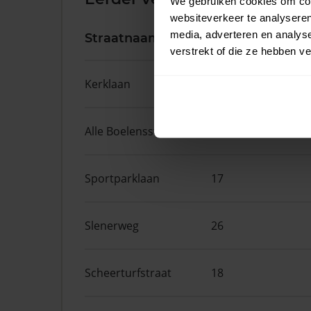
We gebruiken cookies om cont
websiteverkeer te analyseren
media, adverteren en analys
Straatnaam
Huisnr.
verstrekt of die ze hebben v
Kerklaan
2
Alle Boelensstraat
8
Sportparklaan
17
Slenerweg
26
Scheerturfstraat
18