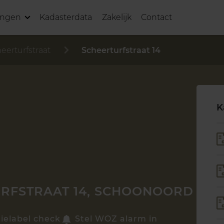
ingen
Kadasterdata
Zakelijk
Contact
eerturfstraat
Scheerturfstraat 14
K
RFSTRAAT 14, SCHOONOORD
ielabel check
Stel WOZ alarm in