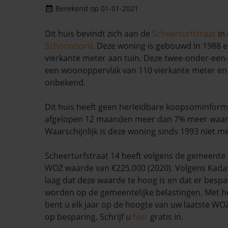
Berekend op 01-01-2021
Dit huis bevindt zich aan de
Scheerturfstraat
in 
Schoonoord
. Deze woning is gebouwd in 1988 e
vierkante meter aan tuin. Deze twee-onder-een
een woonoppervlak van 110 vierkante meter en h
onbekend.
Dit huis heeft geen herleidbare koopsominforma
afgelopen 12 maanden meer dan 7% meer waa
Waarschijnlijk is deze woning sinds 1993 niet m
Scheerturfstraat 14 heeft volgens de gemeent
WOZ waarde van €225.000 (2020). Volgens Kadas
laag dat deze waarde te hoog is en dat er besp
worden op de gemeentelijke belastingen. Met h
bent u elk jaar op de hoogte van uw laatste W
op besparing. Schrijf u
hier
gratis in.