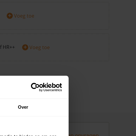
+
Voeg toe
+
f HR++
Voeg toe
Over
Andere koopsommen opvragen