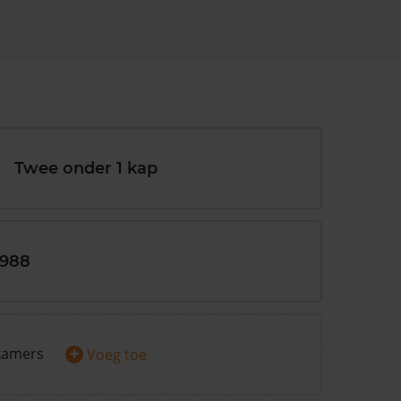
Twee onder 1 kap
1988
+
kamers
Voeg toe