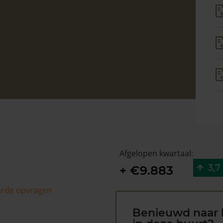
Afgelopen kwartaal:
3,7
+ €9.883
arde opvragen
Benieuwd naar 