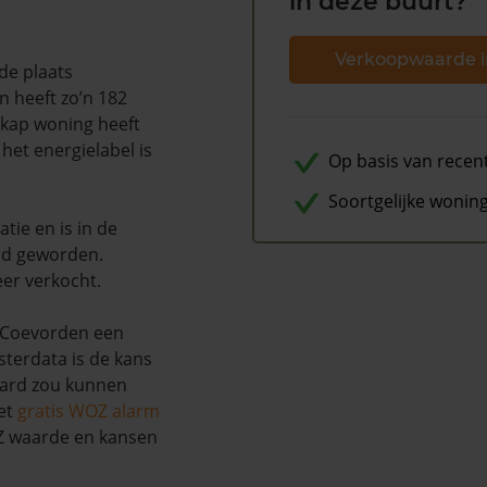
in deze buurt?
Verkoopwaarde i
de plaats
n heeft zo’n 182
-kap woning heeft
et energielabel is
Op basis van recen
Soortgelijke wonin
tie en is in de
rd geworden.
eer verkocht.
e Coevorden een
terdata is de kans
aard zou kunnen
et
gratis WOZ alarm
OZ waarde en kansen