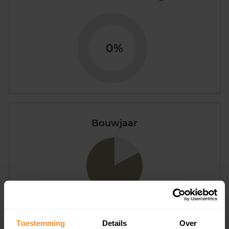
0%
Bouwjaar
T/m 1945
83%
Toestemming
Details
Over