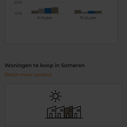
20%
10%
0-14 jaar
15-24 jaar
25
Woningen te koop in Someren
Bekijk meer aanbod