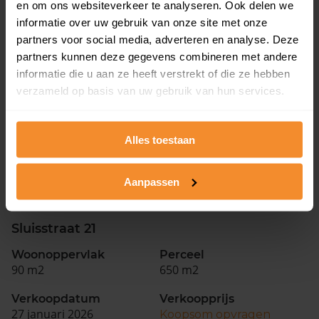
179 m2
250 m2
en om ons websiteverkeer te analyseren. Ook delen we
informatie over uw gebruik van onze site met onze
Verkoopdatum
Verkoopprijs
partners voor social media, adverteren en analyse. Deze
26 juni 2026
Koopsom opvragen
partners kunnen deze gegevens combineren met andere
informatie die u aan ze heeft verstrekt of die ze hebben
verzameld op basis van uw gebruik van hun services.
Bongerd 32
Woonoppervlak
Perceel
139 m2
225 m2
Alles toestaan
Verkoopdatum
Verkoopprijs
25 juni 2026
Koopsom opvragen
Aanpassen
Sluisstraat 21
Woonoppervlak
Perceel
90 m2
650 m2
Verkoopdatum
Verkoopprijs
27 januari 2026
Koopsom opvragen