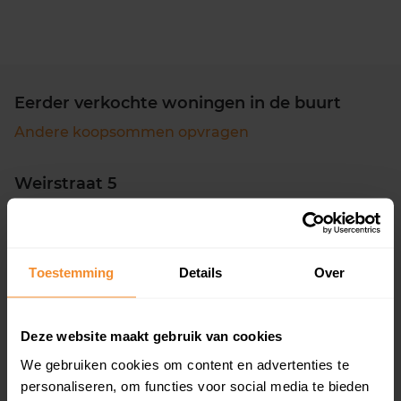
Eerder verkochte woningen in de buurt
Andere koopsommen opvragen
Weirstraat 5
Woonoppervlak
Perceel
105 m2
225 m2
Verkoopdatum
Verkoopprijs
Toestemming
Details
Over
30 juni 2026
Koopsom opvragen
Deze website maakt gebruik van cookies
Buitenweg 8
We gebruiken cookies om content en advertenties te
Woonoppervlak
Perceel
personaliseren, om functies voor social media te bieden