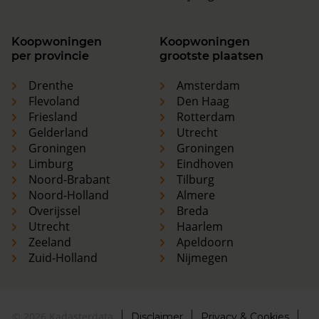
Koopwoningen
Koopwoningen
per provincie
grootste plaatsen
Drenthe
Amsterdam
Flevoland
Den Haag
Friesland
Rotterdam
Gelderland
Utrecht
Groningen
Groningen
Limburg
Eindhoven
Noord-Brabant
Tilburg
Noord-Holland
Almere
Overijssel
Breda
Utrecht
Haarlem
Zeeland
Apeldoorn
Zuid-Holland
Nijmegen
© 2026 Kadasterdata
Disclaimer
Privacy & Cookies