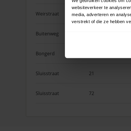
We gebruiken cookies om cont
websiteverkeer te analyseren
Weirstraat
5
media, adverteren en analys
verstrekt of die ze hebben v
Buitenweg
8
Bongerd
32
Sluisstraat
21
Sluisstraat
72