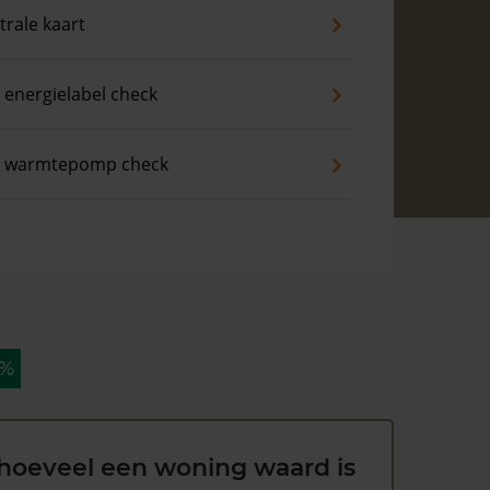
trale kaart
 energielabel check
s warmtepomp check
 %
hoeveel een woning waard is