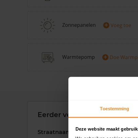
+
Zonnepanelen
Voeg toe
+
Warmtepomp
Doe Warmp
Toestemming
Eerder verkochte woningen 
Deze website maakt gebruik
Straatnaam
Huisnr.