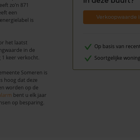
in deze buurt?
eeft zo’n 871
eeft een
Verkoopwaarde i
nergielabel is
r het laatst
Op basis van recen
ingwaarde in de
 1 keer verkocht.
Soortgelijke wonin
gemeente Someren is
ns hoog dat deze
nen worden op de
alarm
bent u elk jaar
nsen op besparing.