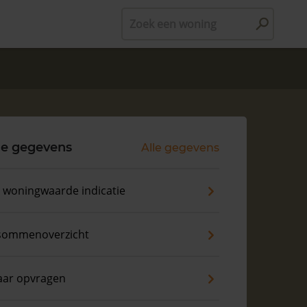
Zoek een woning
le gegevens
Alle gegevens
s woningwaarde indicatie
sommenoverzicht
aar opvragen