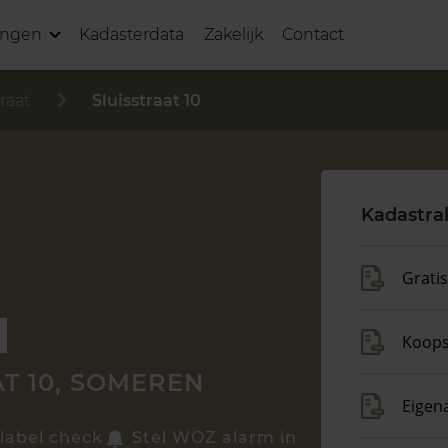
ingen
Kadasterdata
Zakelijk
Contact
traat
Sluisstraat 10
Kadastra
Grati
Koop
T 10, SOMEREN
Eigen
label check
Stel WOZ alarm in