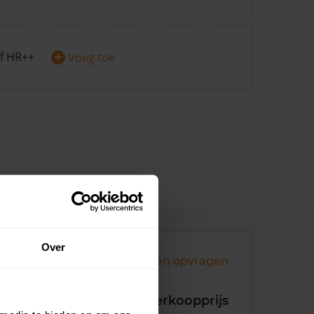
+
f HR++
Voeg toe
Over
Andere koopsommen opvragen
koopdatum
Verkoopprijs