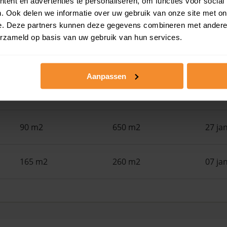
ent en advertenties te personaliseren, om functies voor social
. Ook delen we informatie over uw gebruik van onze site met on
105 m2
225 m2
30 ju
e. Deze partners kunnen deze gegevens combineren met andere i
erzameld op basis van uw gebruik van hun services.
179 m2
250 m2
26 ju
Aanpassen
139 m2
225 m2
25 ju
90 m2
650 m2
27 ja
165 m2
260 m2
07 ja