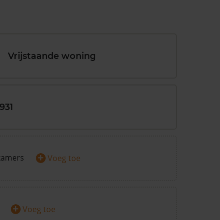
Vrijstaande woning
1931
+
kamers
Voeg toe
+
Voeg toe