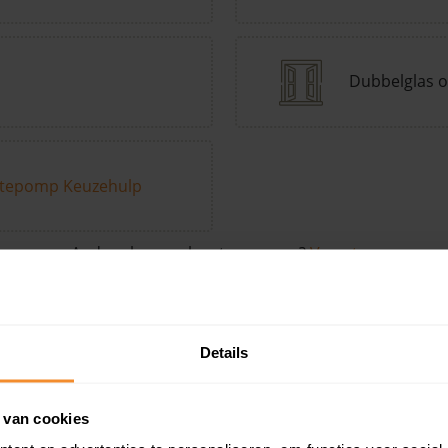
Dubbelglas o
tepomp Keuzehulp
Andere kenmerken toevoegen?
Voeg toe
Details
in de buurt
 van cookies
Woonoppervlak
Perceel
Ver