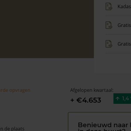
Kadas
Gratis
Grati
arde opvragen
Afgelopen kwartaal:
1,4
+ €4.653
Benieuwd naar 
in de plaats