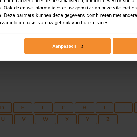
107 m2
330 m2
30 ju
ent en advertenties te personaliseren, om functies voor social
. Ook delen we informatie over uw gebruik van onze site met on
e. Deze partners kunnen deze gegevens combineren met andere i
erzameld op basis van uw gebruik van hun services.
242 m2
910 m2
30 ap
Aanpassen
D
E
F
G
H
I
J
U
V
W
X
Y
Z