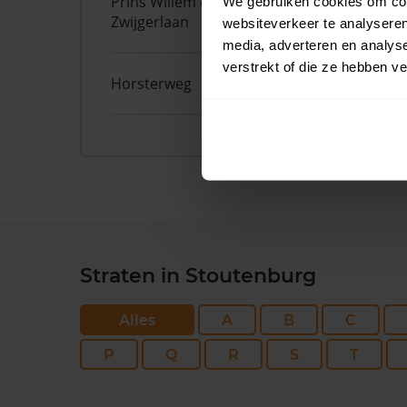
Prins Willem de
2
We gebruiken cookies om cont
Zwijgerlaan
websiteverkeer te analyseren
media, adverteren en analys
verstrekt of die ze hebben v
Horsterweg
14
Straten in Stoutenburg
Alles
A
B
C
P
Q
R
S
T