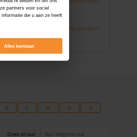
ni 2026
 media te bieden en om ons
Koopsom opvragen
ze partners voor social
nformatie die u aan ze heeft
ril 2026
Koopsom opvragen
Alles toestaan
K
L
M
N
O
Zoek straat