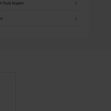
an huis kopen
en