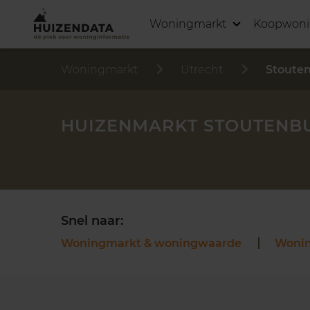
Woningmarkt
Koopwon
Woningmarkt
Utrecht
Stoute
HUIZENMARKT STOUTENB
Snel naar:
Woningmarkt & woningwaarde
Woni