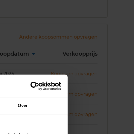
Andere koopsommen opvragen
koopdatum
Verkoopprijs
ni 2026
Koopsom opvragen
ni 2026
Koopsom opvragen
Over
ni 2026
Koopsom opvragen