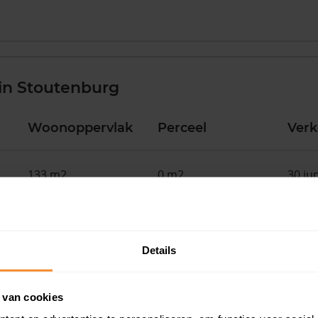
in Stoutenburg
Woonoppervlak
Perceel
Ver
133 m2
0 m2
30 ju
117 m2
62 m2
30 ju
Details
66 m2
127 m2
30 ju
 van cookies