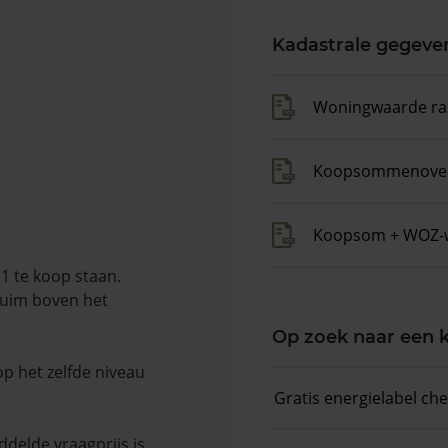
Kadastrale gegeve
Woningwaarde ra
Koopsommenover
Koopsom + WOZ-
1 te koop staan.
ruim boven het
Op zoek naar een
op het zelfde niveau
Gratis energielabel ch
delde vraagprijs is