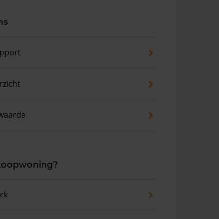
ns
pport
zicht
waarde
 koopwoning?
eck