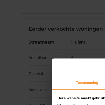
Eerder verkochte woningen 
Straatnaam
Huisnr.
Kristallaan
6
Oostwal
9
Toestemming
Kerkstraat
53
Deze website maakt gebruik