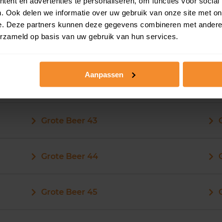
ent en advertenties te personaliseren, om functies voor social
Grote Beer 35
. Ook delen we informatie over uw gebruik van onze site met on
e. Deze partners kunnen deze gegevens combineren met andere i
erzameld op basis van uw gebruik van hun services.
Grote Beer 36
Aanpassen
Grote Beer 43
Grote Beer 44
Grote Beer 45