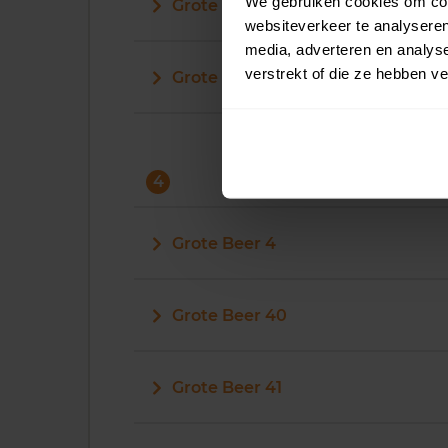
We gebruiken cookies om cont
Grote Beer 31
websiteverkeer te analyseren
media, adverteren en analys
verstrekt of die ze hebben v
Grote Beer 32
4
Grote Beer 4
Grote Beer 40
Grote Beer 41