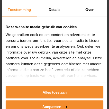
updates)
Inclusief 1 jaar gratis updates
Toestemming
Details
Over
Een overzicht van alle verkochte woningen (koopsom
en koopdatum) binnen een postcodegebied. Dit
Deze website maakt gebruik van cookies
inclusief een jaar lang gratis updates van nieuwe
koopsommen.
We gebruiken cookies om content en advertenties te
personaliseren, om functies voor social media te bieden
en om ons websiteverkeer te analyseren. Ook delen we
informatie over uw gebruik van onze site met onze
Bekijk product
partners voor social media, adverteren en analyse. Deze
partners kunnen deze gegevens combineren met andere
Direct leverbaar
informatie die u aan ze heeft verstrekt of die ze hebben
verzameld op basis van uw gebruik van hun services.
Kadastrale kaart pakket
Alles toestaan
Alleen globale ligging perceel
Aanpassen
Een uitgebreid overzicht van het perceel en