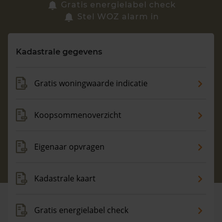
Zoek een woning
Gratis energielabel check
Stel WOZ alarm in
Vragen? Neem contact met ons op
Kadastrale gegevens
088 220 4200
Maandag t/m vrijdag - 08:00 -18:00
Gratis woningwaarde indicatie
Koopsommenoverzicht
Eigenaar opvragen
Kadastrale kaart
Gratis energielabel check