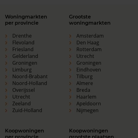
Woningmarkten
Grootste
per provincie
woningmarkten
Drenthe
Amsterdam
Flevoland
Den Haag
Friesland
Rotterdam
Gelderland
Utrecht
Groningen
Groningen
Limburg
Eindhoven
Noord-Brabant
Tilburg
Noord-Holland
Almere
Overijssel
Breda
Utrecht
Haarlem
Zeeland
Apeldoorn
Zuid-Holland
Nijmegen
Koopwoningen
Koopwoningen
per provincie
grootste plaatsen