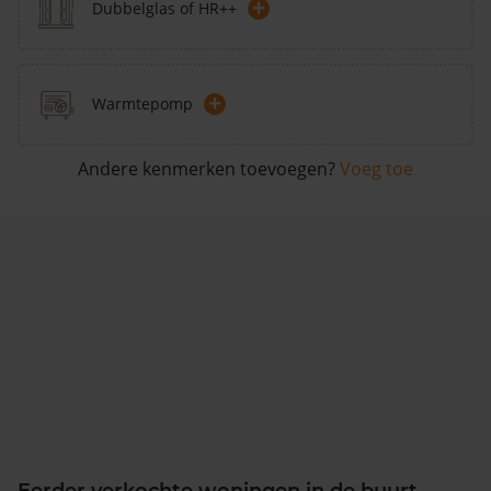
+
Dubbelglas of HR++
+
Warmtepomp
Andere kenmerken toevoegen?
Voeg toe
Eerder verkochte woningen in de buurt