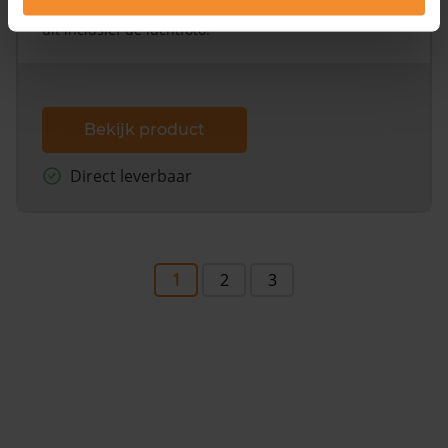
omliggende percelen met de kadastrale erfgrenzen,
dit inclusief de luchtfoto!
Bekijk product
Direct leverbaar
1
2
3