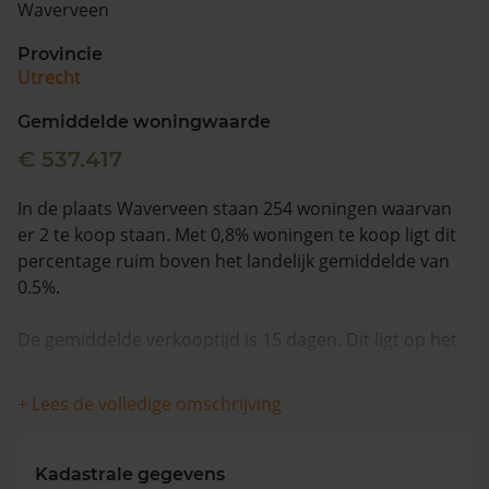
Waverveen
Vragen? Neem contact met ons op
Provincie
Utrecht
088 220 4200
Maandag t/m vrijdag - 08:00 -18:00
Gemiddelde woningwaarde
€ 537.417
In de plaats Waverveen staan 254 woningen waarvan
er 2 te koop staan. Met 0,8% woningen te koop ligt dit
percentage ruim boven het landelijk gemiddelde van
0.5%.
De gemiddelde verkooptijd is 15 dagen. Dit ligt op het
zelfde niveau als het landelijk gemiddelde van 15
dagen.
+ Lees de volledige omschrijving
De gemiddelde huizenprijs is €1.990.000. De
gemiddelde vraagprijs is €1.990.000. In de afgelopen 12
Kadastrale gegevens