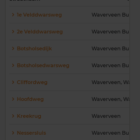
E
F
G
H
I
J
1e Velddwarsweg
Waverveen Buiten
K
L
M
N
O
P
Q
R
S
T
U
V
2e Velddwarsweg
Waverveen Buiten
W
X
Y
Z
Botsholsedijk
Waverveen Buiten
Botsholsedwarsweg
Waverveen Buiten
Cliffordweg
Hoofdweg
Kreekrug
Waverveen
Nessersluis
Waverveen Buiten