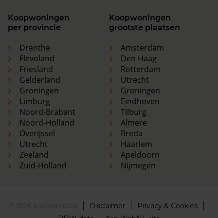
Koopwoningen
Koopwoningen
per provincie
grootste plaatsen
Drenthe
Amsterdam
Flevoland
Den Haag
Friesland
Rotterdam
Gelderland
Utrecht
Groningen
Groningen
Limburg
Eindhoven
Noord-Brabant
Tilburg
Noord-Holland
Almere
Overijssel
Breda
Utrecht
Haarlem
Zeeland
Apeldoorn
Zuid-Holland
Nijmegen
© 2026 Kadasterdata
Disclaimer
Privacy & Cookies