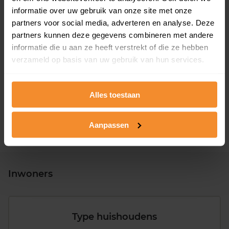
informatie over uw gebruik van onze site met onze
partners voor social media, adverteren en analyse. Deze
partners kunnen deze gegevens combineren met andere
informatie die u aan ze heeft verstrekt of die ze hebben
T/m 1945
15%
verzameld op basis van uw gebruik van hun services.
1946 - 1980
39%
1981 - 2007
30%
Alles toestaan
2008 of later
17%
Aanpassen
Inwoners
Type huishoudens