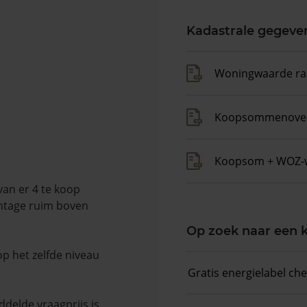
Kadastrale gegeve
Woningwaarde ra
Koopsommenover
Koopsom + WOZ-
an er 4 te koop
entage ruim boven
Op zoek naar een
op het zelfde niveau
Gratis energielabel ch
delde vraagprijs is