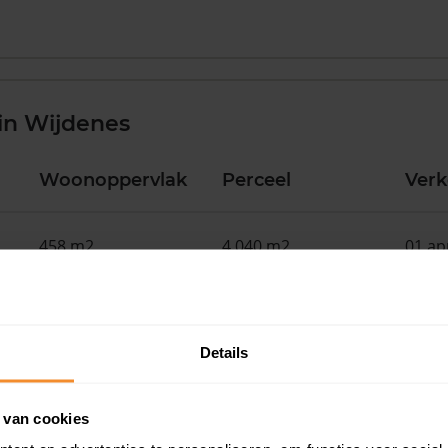
in Wijdenes
Woonoppervlak
Perceel
Ver
458 m2
4.040 m2
01 ap
162 m2
283 m2
23 ma
Details
84 m2
370 m2
17 ma
 van cookies