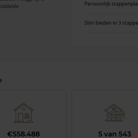
Persoonlijk stappenpl
middelde
Slim bieden in 3 stapp
e
€558.488
5 van 543