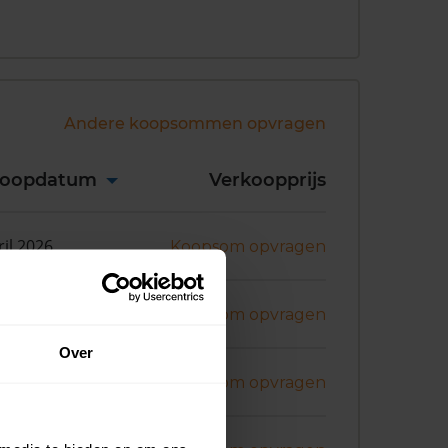
Andere koopsommen opvragen
koopdatum
Verkoopprijs
ril 2026
Koopsom opvragen
art 2026
Koopsom opvragen
Over
art 2026
Koopsom opvragen