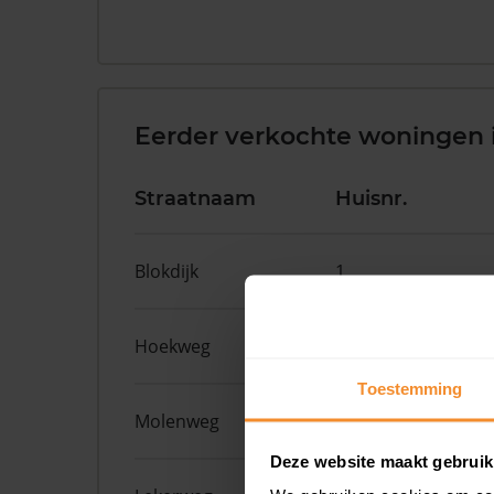
Eerder verkochte woningen 
Straatnaam
Huisnr.
Blokdijk
1
Hoekweg
15
Toestemming
Molenweg
32
Deze website maakt gebruik