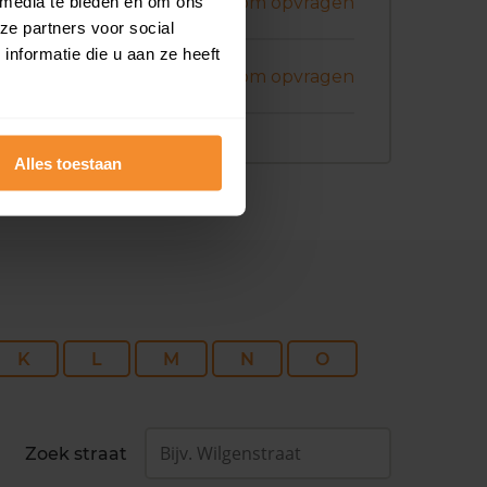
bruari 2026
 media te bieden en om ons
Koopsom opvragen
ze partners voor social
nformatie die u aan ze heeft
bruari 2026
Koopsom opvragen
Alles toestaan
K
L
M
N
O
Zoek straat