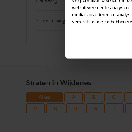
Lekerweg
27
We gebruiken cookies om cont
websiteverkeer te analyseren
media, adverteren en analys
Zuideruitweg
30
verstrekt of die ze hebben v
Straten in Wijdenes
Alles
A
B
C
P
Q
R
S
T