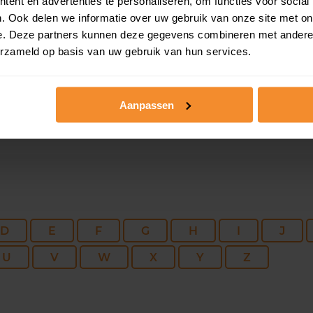
228 m2
275 m2
19 fe
ent en advertenties te personaliseren, om functies voor social
. Ook delen we informatie over uw gebruik van onze site met on
e. Deze partners kunnen deze gegevens combineren met andere i
101 m2
1.050 m2
18 fe
erzameld op basis van uw gebruik van hun services.
Aanpassen
D
E
F
G
H
I
J
U
V
W
X
Y
Z