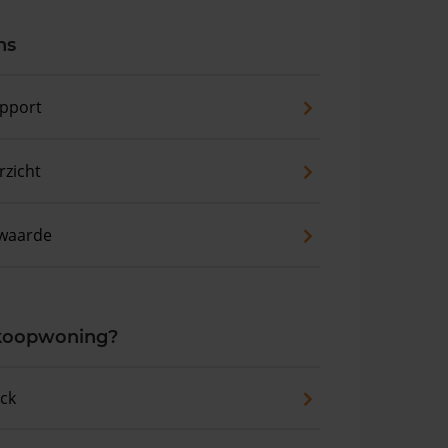
ns
pport
zicht
waarde
 koopwoning?
eck