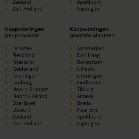
Zeeland
Apeldoorn
Zuid-Holland
Nijmegen
Koopwoningen
Koopwoningen
per provincie
grootste plaatsen
Drenthe
Amsterdam
Flevoland
Den Haag
Friesland
Rotterdam
Gelderland
Utrecht
Groningen
Groningen
Limburg
Eindhoven
Noord-Brabant
Tilburg
Noord-Holland
Almere
Overijssel
Breda
Utrecht
Haarlem
Zeeland
Apeldoorn
Zuid-Holland
Nijmegen