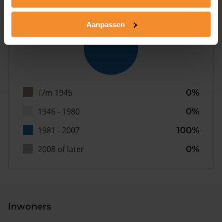
Bouwjaar
Aanpassen
T/m 1945
0%
1946 - 1980
0%
1981 - 2007
100%
2008 of later
0%
Inwoners