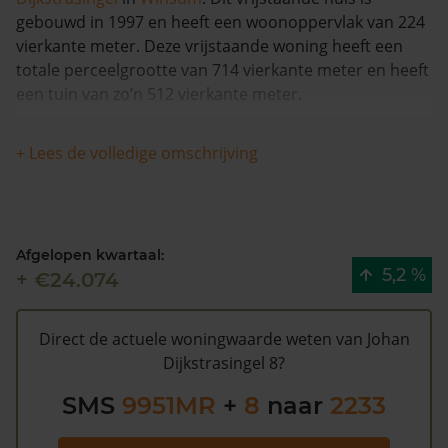
gebouwd in 1997 en heeft een woonoppervlak van 224
vierkante meter. Deze vrijstaande woning heeft een
totale perceelgrootte van 714 vierkante meter en heeft
een tuin van zo’n 512 vierkante meter.
Dit huis heeft geen herleidbare koopsominformatie en
+ Lees de volledige omschrijving
is in de afgelopen 12 maanden meer dan 7% meer
waard geworden. Waarschijnlijk is deze woning sinds
1993 niet meer verkocht.
Afgelopen kwartaal:
De WOZ waarde van Johan Dijkstrasingel 8 volgens de
5,2 %
+ €24.074
gemeente Het Hogeland is €441.000 (2020). Volgens
Kadasterdata is de kans laag dat deze waarde te hoog
is en dat er bespaard zou kunnen worden op de
Direct de actuele woningwaarde weten van Johan
gemeentelijke belastingen. Met het
gratis WOZ alarm
Dijkstrasingel 8?
bent u elk jaar op de hoogte van uw laatste WOZ
SMS
9951MR
+
8
naar
2233
waarde en kansen op besparing. Schrijf u
hier
gratis in.