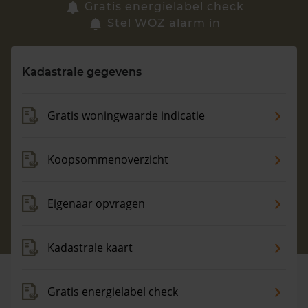
Zoek een woning
Gratis energielabel check
Stel WOZ alarm in
Vragen? Neem contact met ons op
Kadastrale gegevens
088 220 4200
Maandag t/m vrijdag - 08:00 -18:00
Gratis woningwaarde indicatie
Koopsommenoverzicht
Eigenaar opvragen
Kadastrale kaart
Gratis energielabel check