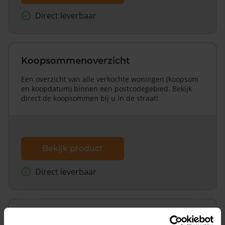
Direct leverbaar
Koopsommenoverzicht
Een overzicht van alle verkochte woningen (koopsom
en koopdatum) binnen een postcodegebied. Bekijk
direct de koopsommen bij u in de straat!
Bekijk product
Direct leverbaar
Koopsommenoverzicht (1 jaar gratis