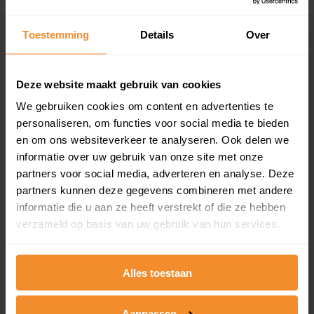
updates)
Inclusief 1 jaar gratis updates
Toestemming
Details
Over
Een overzicht van alle verkochte woningen (koopsom
en koopdatum) binnen een postcodegebied. Dit
inclusief een jaar lang gratis updates van nieuwe
Deze website maakt gebruik van cookies
koopsommen.
We gebruiken cookies om content en advertenties te
personaliseren, om functies voor social media te bieden
en om ons websiteverkeer te analyseren. Ook delen we
informatie over uw gebruik van onze site met onze
Bekijk product
partners voor social media, adverteren en analyse. Deze
partners kunnen deze gegevens combineren met andere
Direct leverbaar
informatie die u aan ze heeft verstrekt of die ze hebben
verzameld op basis van uw gebruik van hun services.
Kadastrale kaart pakket
Alles toestaan
Alleen globale ligging perceel
Een uitgebreid overzicht van het perceel en
Aanpassen