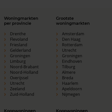
Woningmarkten
Grootste
per provincie
woningmarkten
Drenthe
Amsterdam
Flevoland
Den Haag
Friesland
Rotterdam
Gelderland
Utrecht
Groningen
Groningen
Limburg
Eindhoven
Noord-Brabant
Tilburg
Noord-Holland
Almere
Overijssel
Breda
Utrecht
Haarlem
Zeeland
Apeldoorn
Zuid-Holland
Nijmegen
Koopwoningen
Koopwoningen