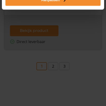
omliggende percelen met de kadastrale erfgrenzen,
dit inclusief de luchtfoto!
Bekijk product
Direct leverbaar
1
2
3