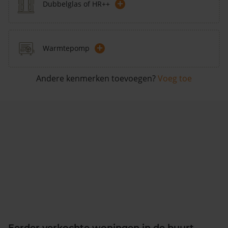
+
Dubbelglas of HR++
+
Warmtepomp
Andere kenmerken toevoegen?
Voeg toe
Eerder verkochte woningen in de buurt