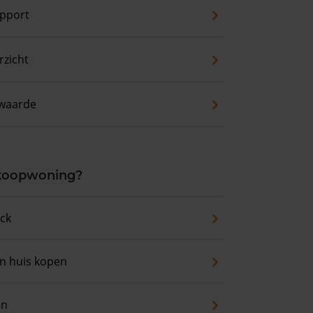
pport
zicht
waarde
 koopwoning?
eck
an huis kopen
en