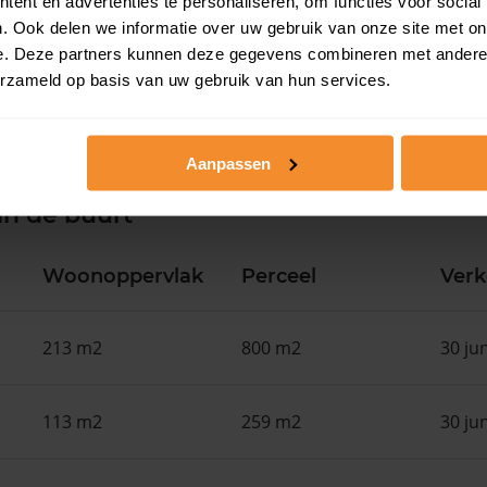
ent en advertenties te personaliseren, om functies voor social
. Ook delen we informatie over uw gebruik van onze site met on
e. Deze partners kunnen deze gegevens combineren met andere i
erzameld op basis van uw gebruik van hun services.
Aanpassen
in de buurt
Woonoppervlak
Perceel
Ver
213 m2
800 m2
30 ju
113 m2
259 m2
30 ju