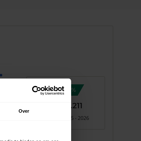
7,6%
+ €37.211
Over
Verschil 2025 - 2026
026