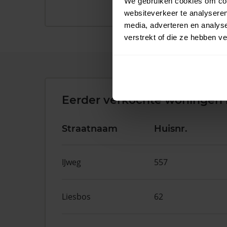
We gebruiken cookies om cont
websiteverkeer te analyseren
media, adverteren en analys
verstrekt of die ze hebben v
Eerder verkochte woningen 
Straatnaam
Huisnr.
IJweg
557
Liesbos
62