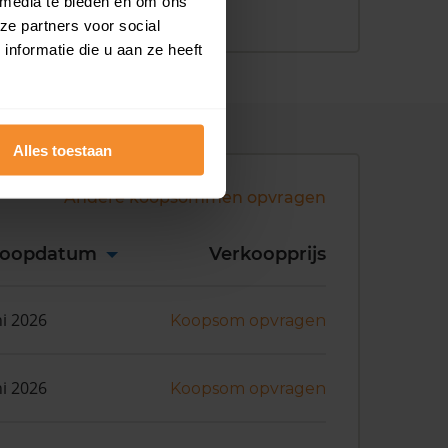
 media te bieden en om ons
ze partners voor social
nformatie die u aan ze heeft
Alles toestaan
Andere koopsommen opvragen
koopdatum
Verkoopprijs
ni 2026
Koopsom opvragen
ni 2026
Koopsom opvragen