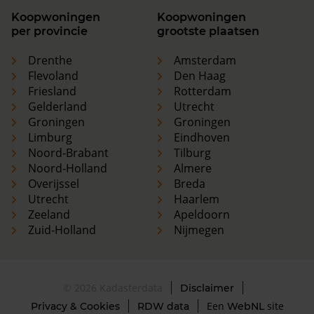
Koopwoningen
Koopwoningen
per provincie
grootste plaatsen
Drenthe
Amsterdam
Flevoland
Den Haag
Friesland
Rotterdam
Gelderland
Utrecht
Groningen
Groningen
Limburg
Eindhoven
Noord-Brabant
Tilburg
Noord-Holland
Almere
Overijssel
Breda
Utrecht
Haarlem
Zeeland
Apeldoorn
Zuid-Holland
Nijmegen
© 2026 Kadasterdata
Disclaimer
Een
site
Privacy & Cookies
RDW data
WebNL