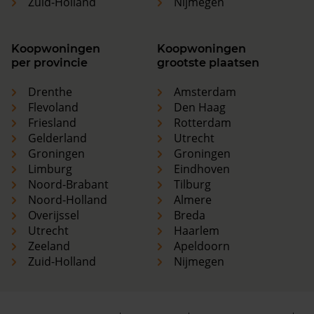
Zuid-Holland
Nijmegen
Koopwoningen
Koopwoningen
per provincie
grootste plaatsen
Drenthe
Amsterdam
Flevoland
Den Haag
Friesland
Rotterdam
Gelderland
Utrecht
Groningen
Groningen
Limburg
Eindhoven
Noord-Brabant
Tilburg
Noord-Holland
Almere
Overijssel
Breda
Utrecht
Haarlem
Zeeland
Apeldoorn
Zuid-Holland
Nijmegen