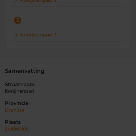
Konijnenpad 2
Vragen? Neem contact met ons op
3
088 220 4200
Maandag t/m vrijdag - 08:00 -18:00
Konijnenpad 3
Samenvatting
Straatnaam
Konijnenpad
Provincie
Drenthe
Plaats
Zuidwolde