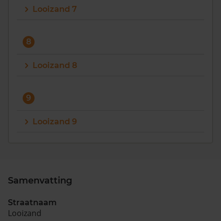
Looizand 7
8
Looizand 8
9
Looizand 9
Samenvatting
Straatnaam
Looizand