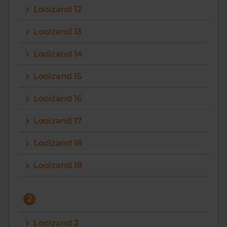
Looizand 12
Vragen? Neem contact met ons op
Looizand 13
088 220 4200
Looizand 14
Maandag t/m vrijdag - 08:00 -18:00
Looizand 15
Looizand 16
Looizand 17
Looizand 18
Looizand 19
2
Looizand 2