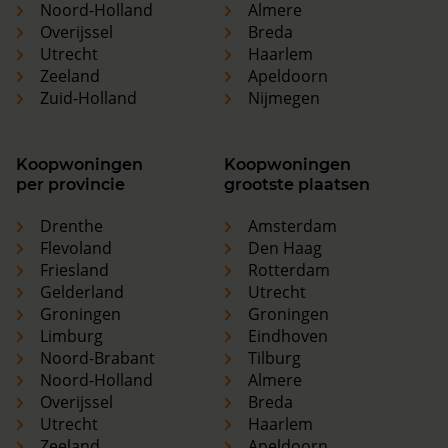
Noord-Holland
Almere
Overijssel
Breda
Utrecht
Haarlem
Zeeland
Apeldoorn
Zuid-Holland
Nijmegen
Koopwoningen
Koopwoningen
per provincie
grootste plaatsen
Drenthe
Amsterdam
Flevoland
Den Haag
Friesland
Rotterdam
Gelderland
Utrecht
Groningen
Groningen
Limburg
Eindhoven
Noord-Brabant
Tilburg
Noord-Holland
Almere
Overijssel
Breda
Utrecht
Haarlem
Zeeland
Apeldoorn