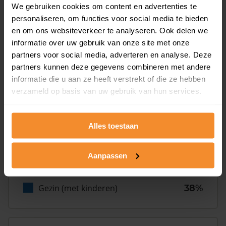
We gebruiken cookies om content en advertenties te
personaliseren, om functies voor social media te bieden
Inwoners
en om ons websiteverkeer te analyseren. Ook delen we
informatie over uw gebruik van onze site met onze
partners voor social media, adverteren en analyse. Deze
Type huishoudens
partners kunnen deze gegevens combineren met andere
informatie die u aan ze heeft verstrekt of die ze hebben
verzameld op basis van uw gebruik van hun services.
Alles toestaan
Eénpersoons
20%
Aanpassen
Stel (geen kinderen)
42%
Gezin (met kinderen)
38%