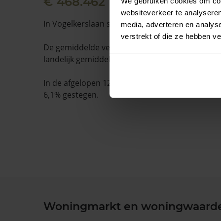
€ 468.462
We gebruiken cookies om cont
websiteverkeer te analyseren
In Vogelkerslaan staan 14 woningen.
media, adverteren en analys
verstrekt of die ze hebben v
De gemiddelde verkooptijd is 45 dagen. Dit ligt
landelijk gemiddelde van 15 dagen.
In de afgelopen 12 maanden is de gemiddelde
6,1% gestegen.
Woningmarkt en woningwaard