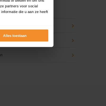
 media te bieden en om ons
ze partners voor social
 koopwoning?
nformatie die u aan ze heeft
eck
Alles toestaan
an huis kopen
en