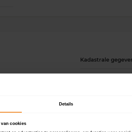
Kadastrale gegeve
Woningwaarde ra
Koopsommenover
Details
Koopsom + WOZ-
 van cookies