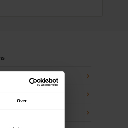
ns
pport
zicht
Over
waarde