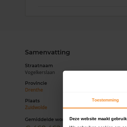
Samenvatting
Straatnaam
Vogelkerslaan
Provincie
Drenthe
Toestemming
Plaats
Zuidwolde
Deze website maakt gebruik
Gemiddelde woningwaarde