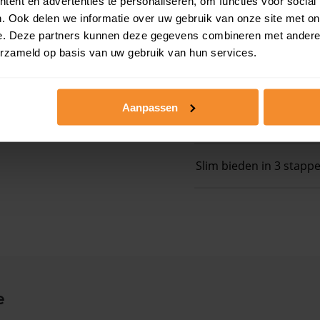
ent en advertenties te personaliseren, om functies voor social
. Ook delen we informatie over uw gebruik van onze site met on
Op zoek naar een
e. Deze partners kunnen deze gegevens combineren met andere i
erzameld op basis van uw gebruik van hun services.
 ruim boven het
Gratis energielabel ch
Aanpassen
 woningwaarde met
Persoonlijk stappenpl
Slim bieden in 3 stapp
e