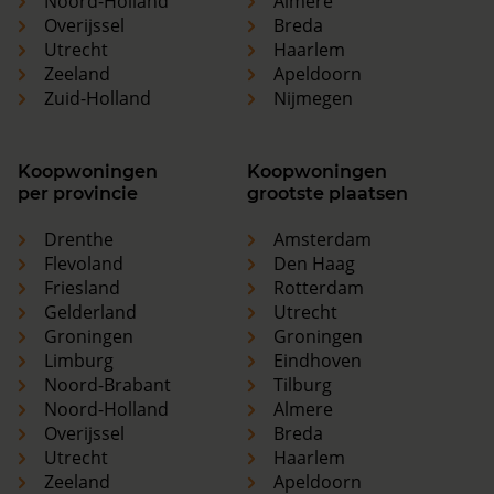
Noord-Holland
Almere
Overijssel
Breda
Utrecht
Haarlem
Zeeland
Apeldoorn
Zuid-Holland
Nijmegen
Koopwoningen
Koopwoningen
per provincie
grootste plaatsen
Drenthe
Amsterdam
Flevoland
Den Haag
Friesland
Rotterdam
Gelderland
Utrecht
Groningen
Groningen
Limburg
Eindhoven
Noord-Brabant
Tilburg
Noord-Holland
Almere
Overijssel
Breda
Utrecht
Haarlem
Zeeland
Apeldoorn