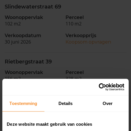
Slindewaterstraat 69
Woonoppervlak
Perceel
102 m2
110 m2
Verkoopdatum
Verkoopprijs
30 juni 2026
Koopsom opvragen
Rietbergstraat 39
Woonoppervlak
Perceel
156 m2
328 m2
Verkoopdatum
Verkoopprijs
29 juni 2026
Koopsom opvragen
Toestemming
Details
Over
Looër Enkweg 37
Deze website maakt gebruik van cookies
Woonoppervlak
Perceel