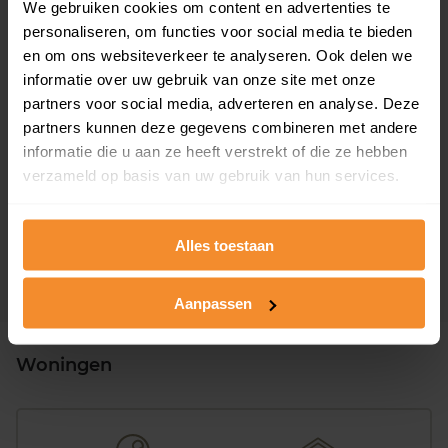
154 m2
255 m2
We gebruiken cookies om content en advertenties te
personaliseren, om functies voor social media te bieden
Verkoopdatum
Verkoopprijs
en om ons websiteverkeer te analyseren. Ook delen we
26 juni 2026
Koopsom opvragen
informatie over uw gebruik van onze site met onze
partners voor social media, adverteren en analyse. Deze
partners kunnen deze gegevens combineren met andere
Van Dorenborchstraat 175
informatie die u aan ze heeft verstrekt of die ze hebben
Woonoppervlak
Perceel
verzameld op basis van uw gebruik van hun services.
96 m2
4.150 m2
Verkoopdatum
Verkoopprijs
Alles toestaan
26 juni 2026
Koopsom opvragen
Aanpassen
Woningen