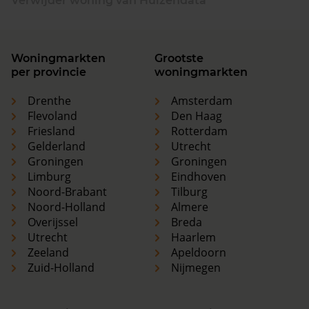
Verwijder woning van Huizendata
Woningmarkten
Grootste
per provincie
woningmarkten
Drenthe
Amsterdam
Flevoland
Den Haag
Friesland
Rotterdam
Gelderland
Utrecht
Groningen
Groningen
Limburg
Eindhoven
Noord-Brabant
Tilburg
Noord-Holland
Almere
Overijssel
Breda
Utrecht
Haarlem
Zeeland
Apeldoorn
Zuid-Holland
Nijmegen