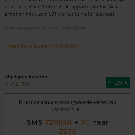
een perceel van 1383 m2. Dit appartement is 74 m2
groot en heeft zo’n 631 vierkante meter aan tuin.
Deze woning heeft geen herleidbare
koopsominformatie en is in de afgelopen 12 maanden
meer dan 8% meer waard geworden. De woning is na
+ Lees de volledige omschrijving
1993 één keer van eigenaar gewisseld.
De WOZ waarde van IJsselkade 3C volgens de
gemeente Zutphen is €121.000 (2020). Volgens
Afgelopen kwartaal:
Kadasterdata is de kans laag dat deze waarde te hoog
2,9 %
+ €4.716
is en dat er bespaard zou kunnen worden op de
gemeentelijke belastingen. Met het
gratis WOZ alarm
bent u elk jaar op de hoogte van uw laatste WOZ
Direct de actuele woningwaarde weten van
waarde en kansen op besparing. Schrijf u
hier
gratis in.
IJsselkade 3C?
SMS
7201HA
+
3C
naar
2233