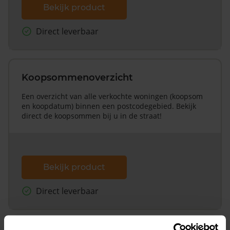
Bekijk product
Direct leverbaar
Koopsommenoverzicht
Een overzicht van alle verkochte woningen (koopsom
en koopdatum) binnen een postcodegebied. Bekijk
direct de koopsommen bij u in de straat!
Bekijk product
Direct leverbaar