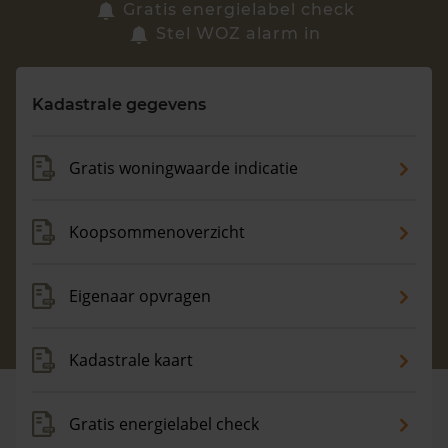
Zoek een woning
Gratis energielabel check
Stel WOZ alarm in
Vragen? Neem contact met ons op
Kadastrale gegevens
088 220 4200
Maandag t/m vrijdag - 08:00 -18:00
Gratis woningwaarde indicatie
Koopsommenoverzicht
Eigenaar opvragen
Kadastrale kaart
Gratis energielabel check