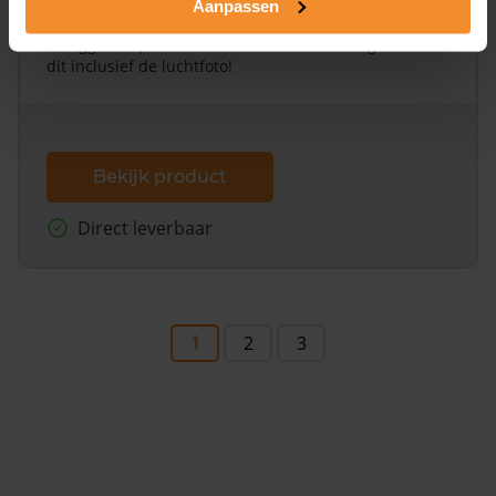
Aanpassen
Een uitgebreid overzicht van het perceel en
omliggende percelen met de kadastrale erfgrenzen,
dit inclusief de luchtfoto!
Bekijk product
Direct leverbaar
1
2
3