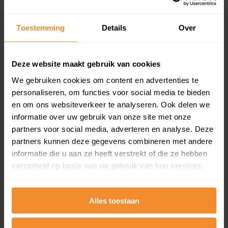
Koopsommenoverzicht (1 jaar gratis
updates)
Toestemming
Details
Over
Inclusief 1 jaar gratis updates
Een overzicht van alle verkochte woningen (koopsom
en koopdatum) binnen een postcodegebied. Dit
Deze website maakt gebruik van cookies
inclusief een jaar lang gratis updates van nieuwe
We gebruiken cookies om content en advertenties te
koopsommen.
personaliseren, om functies voor social media te bieden
en om ons websiteverkeer te analyseren. Ook delen we
informatie over uw gebruik van onze site met onze
partners voor social media, adverteren en analyse. Deze
Bekijk product
partners kunnen deze gegevens combineren met andere
informatie die u aan ze heeft verstrekt of die ze hebben
Direct leverbaar
verzameld op basis van uw gebruik van hun services.
Alles toestaan
Kadastrale kaart pakket
Alleen globale ligging perceel