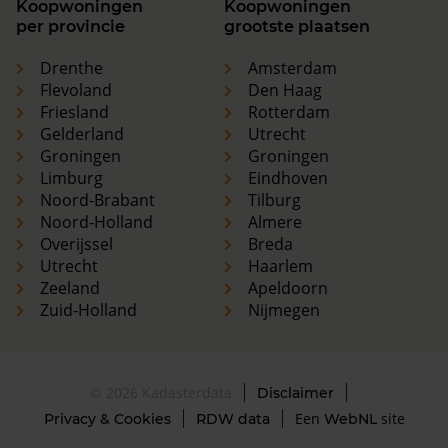
Koopwoningen
Koopwoningen
per provincie
grootste plaatsen
Drenthe
Amsterdam
Flevoland
Den Haag
Friesland
Rotterdam
Gelderland
Utrecht
Groningen
Groningen
Limburg
Eindhoven
Noord-Brabant
Tilburg
Noord-Holland
Almere
Overijssel
Breda
Utrecht
Haarlem
Zeeland
Apeldoorn
Zuid-Holland
Nijmegen
© 2026 Kadasterdata
Disclaimer
Een
site
Privacy & Cookies
RDW data
WebNL