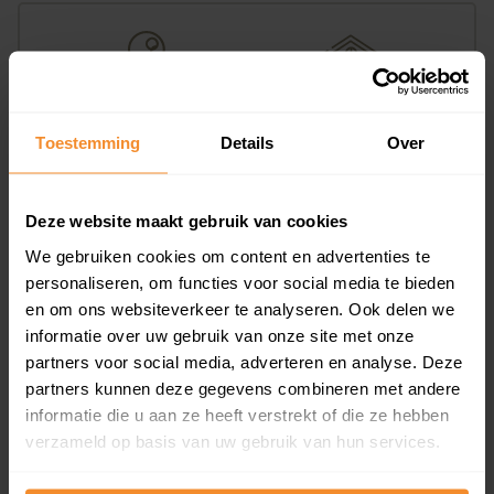
93%
7%
Toestemming
Details
Over
Koopwoningen
Huurwoningen
Deze website maakt gebruik van cookies
We gebruiken cookies om content en advertenties te
Appartementen
personaliseren, om functies voor social media te bieden
aandeel van totale woningen
en om ons websiteverkeer te analyseren. Ook delen we
informatie over uw gebruik van onze site met onze
partners voor social media, adverteren en analyse. Deze
partners kunnen deze gegevens combineren met andere
0%
informatie die u aan ze heeft verstrekt of die ze hebben
verzameld op basis van uw gebruik van hun services.