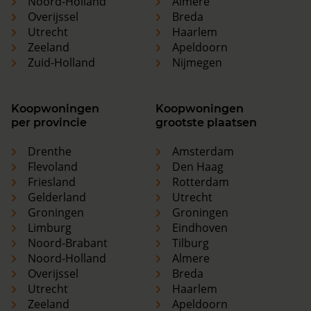
Noord-Holland
Almere
Overijssel
Breda
Utrecht
Haarlem
Zeeland
Apeldoorn
Zuid-Holland
Nijmegen
Koopwoningen
Koopwoningen
per provincie
grootste plaatsen
Drenthe
Amsterdam
Flevoland
Den Haag
Friesland
Rotterdam
Gelderland
Utrecht
Groningen
Groningen
Limburg
Eindhoven
Noord-Brabant
Tilburg
Noord-Holland
Almere
Overijssel
Breda
Utrecht
Haarlem
Zeeland
Apeldoorn