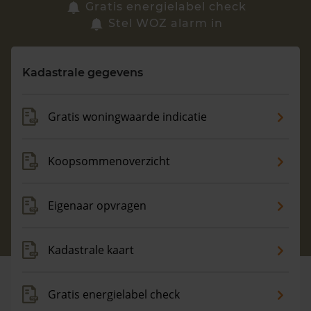
Zoek een woning
Gratis energielabel check
Stel WOZ alarm in
Vragen? Neem contact met ons op
Kadastrale gegevens
088 220 4200
Maandag t/m vrijdag - 08:00 -18:00
Gratis woningwaarde indicatie
Koopsommenoverzicht
Eigenaar opvragen
Kadastrale kaart
Gratis energielabel check