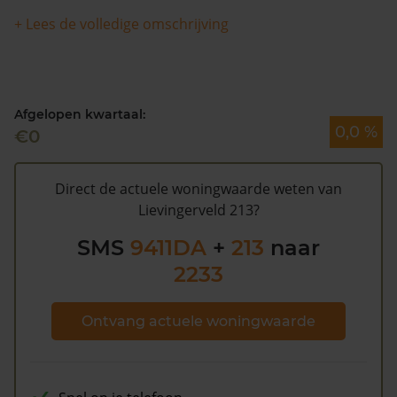
+ Lees de volledige omschrijving
Volgens Kadasterdata is de kans dat deze waarde te
hoog is en dat er bespaard zou kunnen worden op de
gemeentelijke belastingen. Met het
gratis WOZ alarm
bent u elk jaar op de hoogte van uw laatste WOZ
Afgelopen kwartaal:
waarde en kansen op besparing. Schrijf u
hier
gratis in.
0,0 %
€0
Direct de actuele woningwaarde weten van
Lievingerveld 213?
SMS
9411DA
+
213
naar
2233
Ontvang actuele woningwaarde