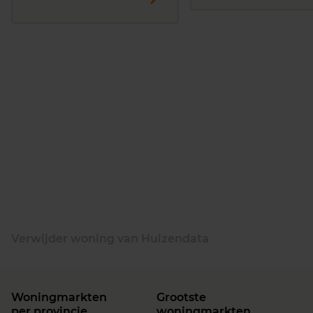
Verwijder woning van Huizendata
Woningmarkten
Grootste
per provincie
woningmarkten