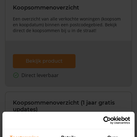
Koopsommenoverzicht
Een overzicht van alle verkochte woningen (koopsom
en koopdatum) binnen een postcodegebied. Bekijk
direct de koopsommen bij u in de straat!
Bekijk product
Direct leverbaar
Koopsommenoverzicht (1 jaar gratis
updates)
Inclusief 1 jaar gratis updates
Een overzicht van alle verkochte woningen (koopsom
en koopdatum) binnen een postcodegebied. Dit