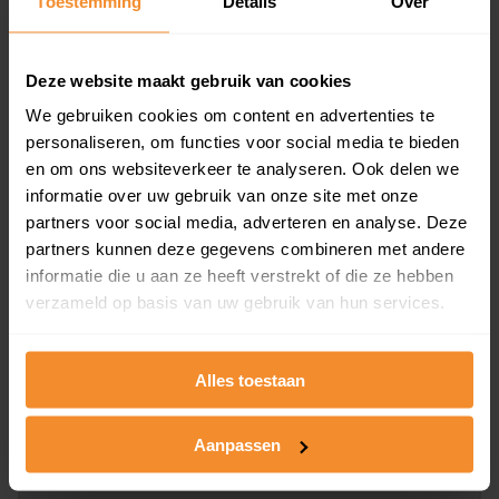
Toestemming
Details
Over
inclusief een jaar lang gratis updates van nieuwe
koopsommen.
Deze website maakt gebruik van cookies
We gebruiken cookies om content en advertenties te
personaliseren, om functies voor social media te bieden
Bekijk product
en om ons websiteverkeer te analyseren. Ook delen we
informatie over uw gebruik van onze site met onze
Direct leverbaar
partners voor social media, adverteren en analyse. Deze
partners kunnen deze gegevens combineren met andere
informatie die u aan ze heeft verstrekt of die ze hebben
Kadastrale kaart pakket
verzameld op basis van uw gebruik van hun services.
Alleen globale ligging perceel
Alles toestaan
Een uitgebreid overzicht van het perceel en
omliggende percelen met de kadastrale erfgrenzen,
dit inclusief de luchtfoto!
Aanpassen