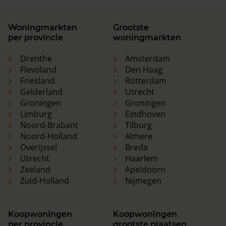
Woningmarkten
Grootste
per provincie
woningmarkten
Drenthe
Amsterdam
Flevoland
Den Haag
Friesland
Rotterdam
Gelderland
Utrecht
Groningen
Groningen
Limburg
Eindhoven
Noord-Brabant
Tilburg
Noord-Holland
Almere
Overijssel
Breda
Utrecht
Haarlem
Zeeland
Apeldoorn
Zuid-Holland
Nijmegen
Koopwoningen
Koopwoningen
per provincie
grootste plaatsen