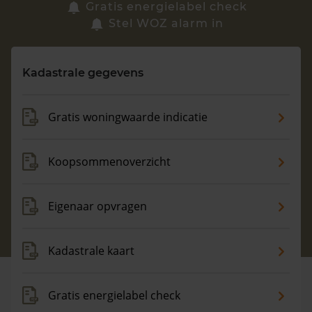
Zoek een woning
Gratis energielabel check
Stel WOZ alarm in
Vragen? Neem contact met ons op
Kadastrale gegevens
088 220 4200
Maandag t/m vrijdag - 08:00 -18:00
Gratis woningwaarde indicatie
Koopsommenoverzicht
Eigenaar opvragen
Kadastrale kaart
Gratis energielabel check