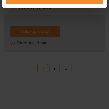
omliggende percelen met de kadastrale erfgrenzen,
dit inclusief de luchtfoto!
Bekijk product
Direct leverbaar
1
2
3