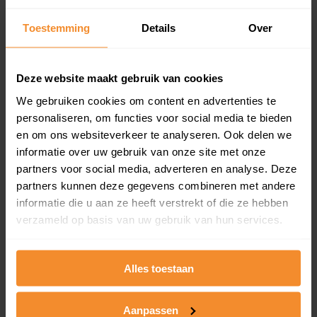
updates)
Inclusief 1 jaar gratis updates
Toestemming
Details
Over
Een overzicht van alle verkochte woningen (koopsom
en koopdatum) binnen een postcodegebied. Dit
Deze website maakt gebruik van cookies
inclusief een jaar lang gratis updates van nieuwe
koopsommen.
We gebruiken cookies om content en advertenties te
personaliseren, om functies voor social media te bieden
en om ons websiteverkeer te analyseren. Ook delen we
informatie over uw gebruik van onze site met onze
Bekijk product
partners voor social media, adverteren en analyse. Deze
partners kunnen deze gegevens combineren met andere
Direct leverbaar
informatie die u aan ze heeft verstrekt of die ze hebben
verzameld op basis van uw gebruik van hun services.
Kadastrale kaart pakket
Alles toestaan
Alleen globale ligging perceel
Aanpassen
Een uitgebreid overzicht van het perceel en