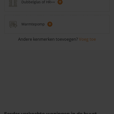
+
Dubbelglas of HR++
+
Warmtepomp
Andere kenmerken toevoegen?
Voeg toe
Eerder verkochte woningen in de buurt