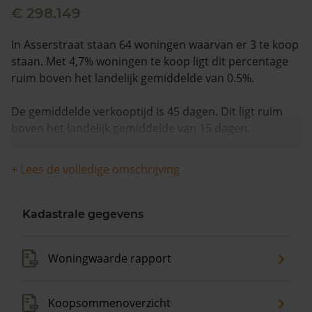
€ 298.149
In Asserstraat staan 64 woningen waarvan er 3 te koop
staan. Met 4,7% woningen te koop ligt dit percentage
ruim boven het landelijk gemiddelde van 0.5%.
De gemiddelde verkooptijd is 45 dagen. Dit ligt ruim
boven het landelijk gemiddelde van 15 dagen.
De gemiddelde huizenprijs is €251.667. De gemiddelde
+ Lees de volledige omschrijving
vraagprijs is €251.667. In de afgelopen 12 maanden is
de gemiddelde woningwaarde met -1,0% gedaald.
Kadastrale gegevens
Woningwaarde rapport
Koopsommenoverzicht