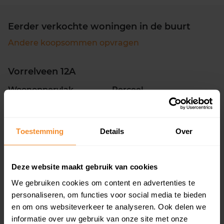
Eerder verkochte woningen in de buurt
Andere koopsommen opvragen
Vorrelveen 12A
Woonoppervlak
Perceel
160 m2
4.021 m2
Verkoopdatum
Verkoopprijs
26 juni 2026
Toestemming
Details
Over
Koopsom opvragen
Lidrus 21
Deze website maakt gebruik van cookies
We gebruiken cookies om content en advertenties te
Woonoppervlak
Perceel
126 m2
0 m2
personaliseren, om functies voor social media te bieden
en om ons websiteverkeer te analyseren. Ook delen we
Verkoopdatum
Verkoopprijs
informatie over uw gebruik van onze site met onze