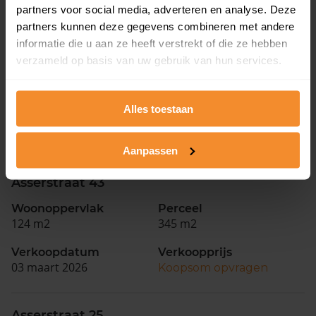
25 juni 2026
Koopsom opvragen
partners voor social media, adverteren en analyse. Deze
partners kunnen deze gegevens combineren met andere
informatie die u aan ze heeft verstrekt of die ze hebben
Lijsterlaan 4
verzameld op basis van uw gebruik van hun services.
Woonoppervlak
Perceel
140 m2
286 m2
Alles toestaan
Verkoopdatum
Verkoopprijs
23 juni 2026
Koopsom opvragen
Aanpassen
Asserstraat 43
Woonoppervlak
Perceel
124 m2
345 m2
Verkoopdatum
Verkoopprijs
03 maart 2026
Koopsom opvragen
Asserstraat 25