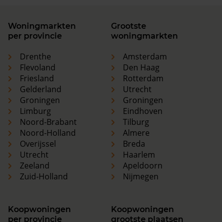
Woningmarkten
Grootste
per provincie
woningmarkten
Drenthe
Amsterdam
Flevoland
Den Haag
Friesland
Rotterdam
Gelderland
Utrecht
Groningen
Groningen
Limburg
Eindhoven
Noord-Brabant
Tilburg
Noord-Holland
Almere
Overijssel
Breda
Utrecht
Haarlem
Zeeland
Apeldoorn
Zuid-Holland
Nijmegen
Koopwoningen
Koopwoningen
per provincie
grootste plaatsen