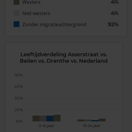
Westers
4%
Niet-westers
4%
Zonder migratieachtergrond
92%
Leeftijdverdeling Asserstraat vs.
Beilen vs. Drenthe vs. Nederland
50%
40%
30%
20%
10%
0-14 jaar
15-24 jaar
25