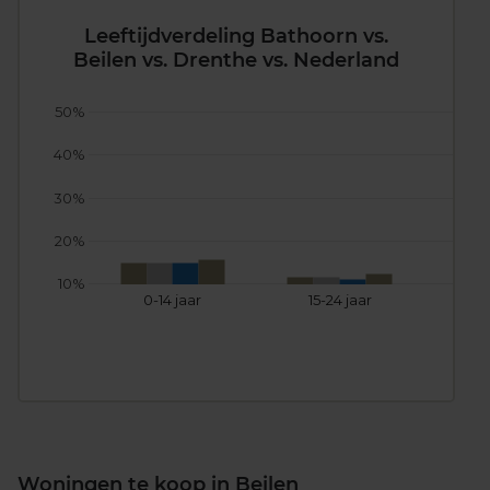
Leeftijdverdeling Bathoorn vs.
Beilen vs. Drenthe vs. Nederland
50%
40%
30%
20%
10%
0-14 jaar
15-24 jaar
25
Woningen te koop in Beilen