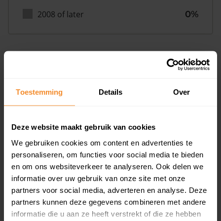
2008 of later
0%
Inwoners
Toestemming
Details
Over
Type huishoudens
Deze website maakt gebruik van cookies
We gebruiken cookies om content en advertenties te
personaliseren, om functies voor social media te bieden
en om ons websiteverkeer te analyseren. Ook delen we
informatie over uw gebruik van onze site met onze
partners voor social media, adverteren en analyse. Deze
Eénpersoons
32%
partners kunnen deze gegevens combineren met andere
informatie die u aan ze heeft verstrekt of die ze hebben
Stel (geen kinderen)
34%