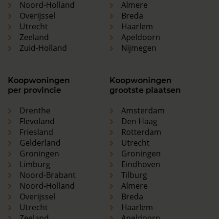
Noord-Holland
Almere
Overijssel
Breda
Utrecht
Haarlem
Zeeland
Apeldoorn
Zuid-Holland
Nijmegen
Koopwoningen
Koopwoningen
per provincie
grootste plaatsen
Drenthe
Amsterdam
Flevoland
Den Haag
Friesland
Rotterdam
Gelderland
Utrecht
Groningen
Groningen
Limburg
Eindhoven
Noord-Brabant
Tilburg
Noord-Holland
Almere
Overijssel
Breda
Utrecht
Haarlem
Zeeland
Apeldoorn