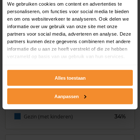
We gebruiken cookies om content en advertenties te
personaliseren, om functies voor social media te bieden
Inwoners
en om ons websiteverkeer te analyseren. Ook delen we
informatie over uw gebruik van onze site met onze
partners voor social media, adverteren en analyse. Deze
Type huishoudens
partners kunnen deze gegevens combineren met andere
informatie die u aan ze heeft verstrekt of die ze hebben
verzameld op basis van uw gebruik van hun services.
Alles toestaan
Eénpersoons
32%
Aanpassen
Stel (geen kinderen)
34%
Gezin (met kinderen)
34%