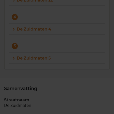
De Zuidmaten 22
Vragen? Neem contact met ons op
4
088 220 4200
Maandag t/m vrijdag - 08:00 -18:00
De Zuidmaten 4
5
De Zuidmaten 5
Samenvatting
Straatnaam
De Zuidmaten