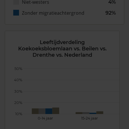
Niet-westers
4%
Zonder migratieachtergrond
92%
Leeftijdverdeling
Koekoeksbloemlaan vs. Beilen vs.
Drenthe vs. Nederland
50%
40%
30%
20%
10%
0-14 jaar
15-24 jaar
25