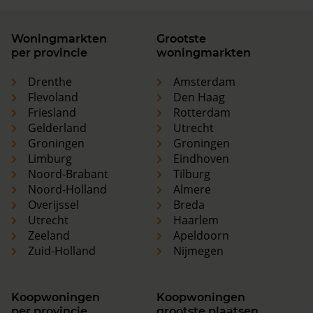
Woningmarkten
Grootste
per provincie
woningmarkten
Drenthe
Amsterdam
Flevoland
Den Haag
Friesland
Rotterdam
Gelderland
Utrecht
Groningen
Groningen
Limburg
Eindhoven
Noord-Brabant
Tilburg
Noord-Holland
Almere
Overijssel
Breda
Utrecht
Haarlem
Zeeland
Apeldoorn
Zuid-Holland
Nijmegen
Koopwoningen
Koopwoningen
per provincie
grootste plaatsen