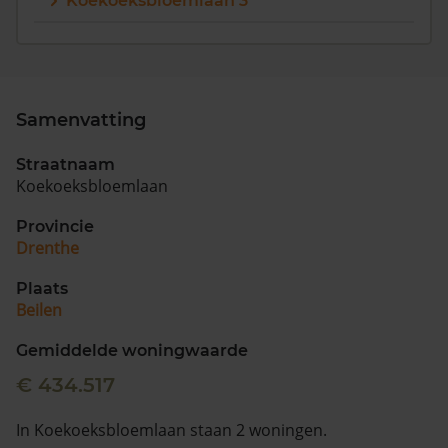
Koekoeksbloemlaan 3
Vragen? Neem contact met ons op
088 220 4200
Maandag t/m vrijdag - 08:00 -18:00
Samenvatting
Straatnaam
Koekoeksbloemlaan
Provincie
Drenthe
Plaats
Beilen
Gemiddelde woningwaarde
€ 434.517
In Koekoeksbloemlaan staan 2 woningen.