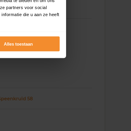
 media te bieden en om ons
ze partners voor social
Speenkruid 48
nformatie die u aan ze heeft
Alles toestaan
Speenkruid 58