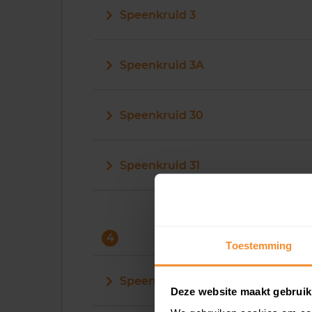
Speenkruid 3
Speenkruid 3A
Speenkruid 30
Speenkruid 31
4
Toestemming
Speenkruid 4
Deze website maakt gebruik