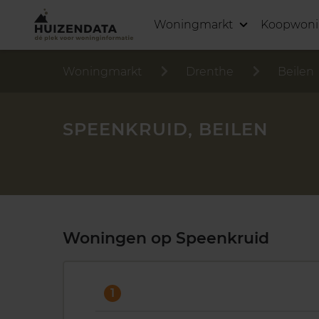
Woningmarkt
Koopwon
Woningmarkt
Drenthe
Beilen
SPEENKRUID, BEILEN
Woningen op Speenkruid
1