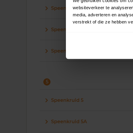
We gebruiken cookies om cont
websiteverkeer te analyseren
Speenkruid 40
media, adverteren en analys
verstrekt of die ze hebben v
Speenkruid 41
Speenkruid 42
5
Speenkruid 5
Speenkruid 5A