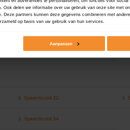
ent en advertenties te personaliseren, om functies voor social
. Ook delen we informatie over uw gebruik van onze site met on
Speenkruid 44
e. Deze partners kunnen deze gegevens combineren met andere i
erzameld op basis van uw gebruik van hun services.
Speenkruid 45
Aanpassen
Speenkruid 46
Speenkruid 52
Speenkruid 54