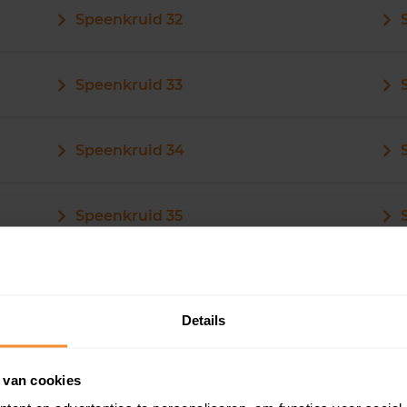
Speenkruid 32
Speenkruid 33
Speenkruid 34
Speenkruid 35
Details
Speenkruid 43
 van cookies