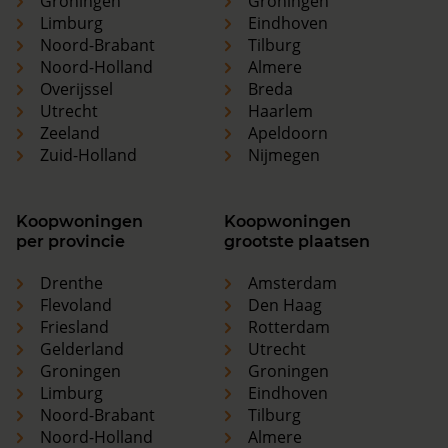
Groningen
Groningen
Limburg
Eindhoven
Noord-Brabant
Tilburg
Noord-Holland
Almere
Overijssel
Breda
Utrecht
Haarlem
Zeeland
Apeldoorn
Zuid-Holland
Nijmegen
Koopwoningen
Koopwoningen
per provincie
grootste plaatsen
Drenthe
Amsterdam
Flevoland
Den Haag
Friesland
Rotterdam
Gelderland
Utrecht
Groningen
Groningen
Limburg
Eindhoven
Noord-Brabant
Tilburg
Noord-Holland
Almere