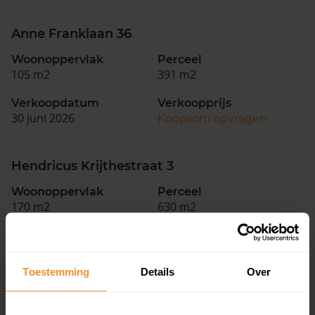
Anne Franklaan 36
Woonoppervlak
Perceel
105 m2
391 m2
Verkoopdatum
Verkoopprijs
30 juni 2026
Koopsom opvragen
Hendricus Krijthestraat 3
Woonoppervlak
Perceel
170 m2
630 m2
Verkoopdatum
Verkoopprijs
30 juni 2026
Koopsom opvragen
Toestemming
Details
Over
Frans Halsstraat 19