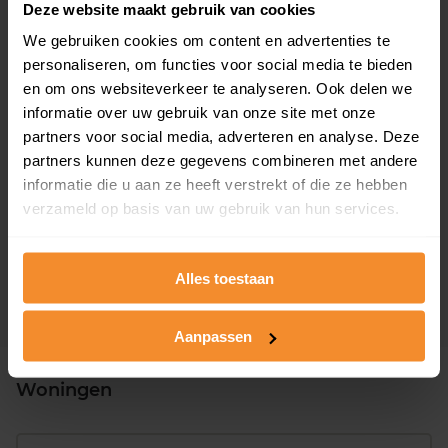
Deze website maakt gebruik van cookies
Woonoppervlak
Perceel
103 m2
210 m2
We gebruiken cookies om content en advertenties te
personaliseren, om functies voor social media te bieden
Verkoopdatum
Verkoopprijs
en om ons websiteverkeer te analyseren. Ook delen we
30 juni 2026
Koopsom opvragen
informatie over uw gebruik van onze site met onze
partners voor social media, adverteren en analyse. Deze
partners kunnen deze gegevens combineren met andere
Roelie Duinkerkenstraat 30
informatie die u aan ze heeft verstrekt of die ze hebben
Woonoppervlak
Perceel
verzameld op basis van uw gebruik van hun services.
204 m2
250 m2
Verkoopdatum
Verkoopprijs
Alles toestaan
29 juni 2026
Koopsom opvragen
Aanpassen
Woningen