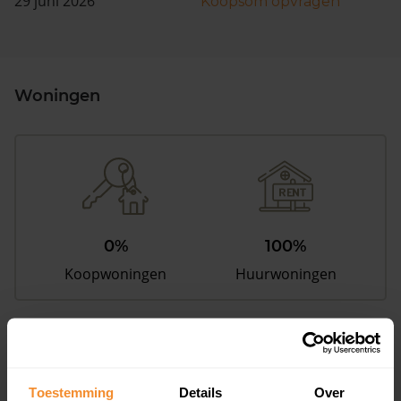
29 juni 2026
Koopsom opvragen
Woningen
0%
100%
Koopwoningen
Huurwoningen
Appartementen
aandeel van totale woningen
Toestemming
Details
Over