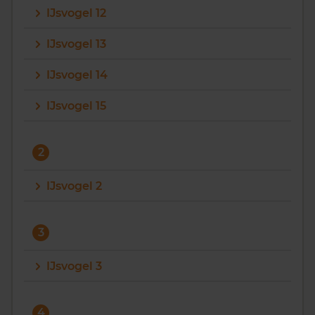
IJsvogel 12
Vragen? Neem contact met ons op
IJsvogel 13
088 220 4200
IJsvogel 14
Maandag t/m vrijdag - 08:00 -18:00
IJsvogel 15
2
IJsvogel 2
3
IJsvogel 3
4