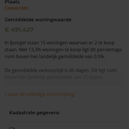
Plaats
Coevorden
Gemiddelde woningwaarde
€ 491.427
In IJsvogel staan 15 woningen waarvan er 2 te koop
staan. Met 13,3% woningen te koop ligt dit percentage
ruim boven het landelijk gemiddelde van 0.5%.
De gemiddelde verkooptijd is 45 dagen. Dit ligt ruim
boven het landelijk gemiddelde van 15 dagen.
De gemiddelde huizenprijs is €732.250. De gemiddelde
+ Lees de volledige omschrijving
vraagprijs is €732.250. In de afgelopen 12 maanden is
de gemiddelde woningwaarde met 15,1% gestegen.
Kadastrale gegevens