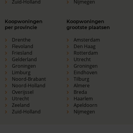
Zuid-Holland
Nijmegen
Koopwoningen
Koopwoningen
per provincie
grootste plaatsen
Drenthe
Amsterdam
Flevoland
Den Haag
Friesland
Rotterdam
Gelderland
Utrecht
Groningen
Groningen
Limburg
Eindhoven
Noord-Brabant
Tilburg
Noord-Holland
Almere
Overijssel
Breda
Utrecht
Haarlem
Zeeland
Apeldoorn
Zuid-Holland
Nijmegen