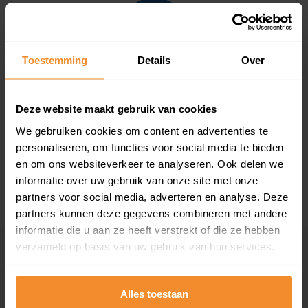
Toestemming
Details
Over
T/m 1945
0%
Deze website maakt gebruik van cookies
1946 - 1980
0%
We gebruiken cookies om content en advertenties te
personaliseren, om functies voor social media te bieden
1981 - 2007
100%
en om ons websiteverkeer te analyseren. Ook delen we
2008 of later
0%
informatie over uw gebruik van onze site met onze
partners voor social media, adverteren en analyse. Deze
partners kunnen deze gegevens combineren met andere
informatie die u aan ze heeft verstrekt of die ze hebben
verzameld op basis van uw gebruik van hun services.
Inwoners
Alles toestaan