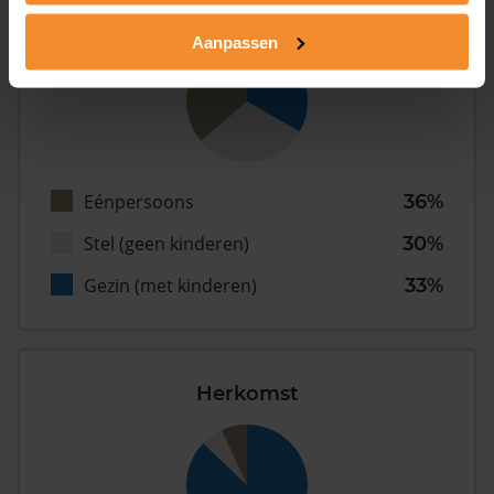
Type huishoudens
Aanpassen
Eénpersoons
36%
Stel (geen kinderen)
30%
Gezin (met kinderen)
33%
Herkomst