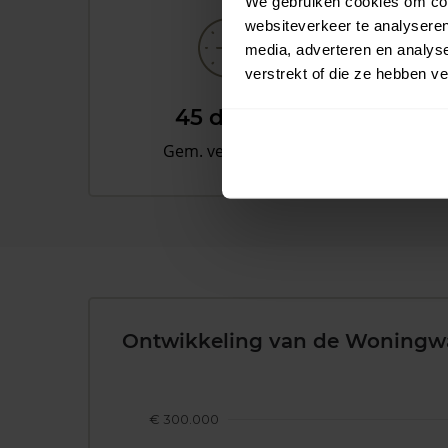
We gebruiken cookies om cont
websiteverkeer te analyseren
media, adverteren en analys
verstrekt of die ze hebben v
45 dagen
Gem. verkooptijd
Ontwikkeling van de Woningw
€ 300.000