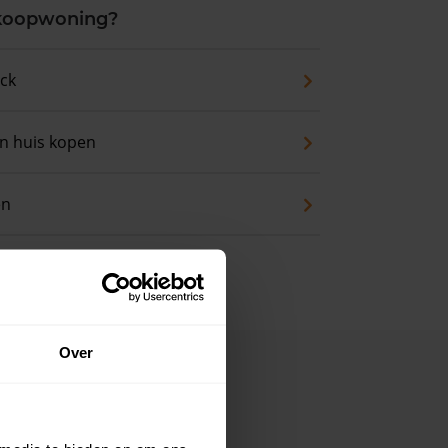
 koopwoning?
eck
an huis kopen
en
Over