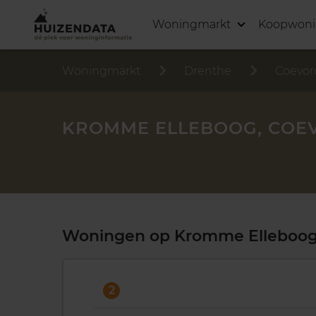
Woningmarkt
Koopwon
Woningmarkt
Drenthe
Coevor
KROMME ELLEBOOG, COE
Woningen op Kromme Elleboo
2