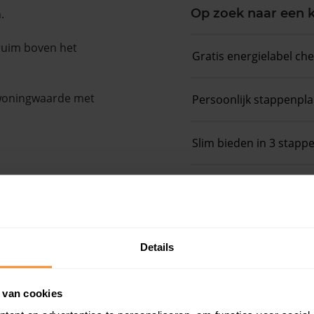
Op zoek naar een
.
 ruim boven het
Gratis energielabel ch
 woningwaarde met
Persoonlijk stappenpl
Slim bieden in 3 stapp
Details
e
 van cookies