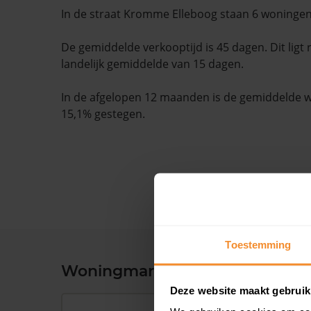
In de straat Kromme Elleboog staan 6 woningen
De gemiddelde verkooptijd is 45 dagen. Dit ligt
landelijk gemiddelde van 15 dagen.
In de afgelopen 12 maanden is de gemiddelde
15,1% gestegen.
Toestemming
Woningmarkt en woningwaard
Deze website maakt gebruik