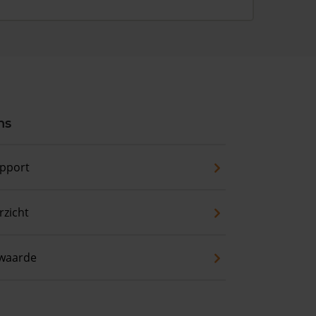
ns
pport
zicht
waarde