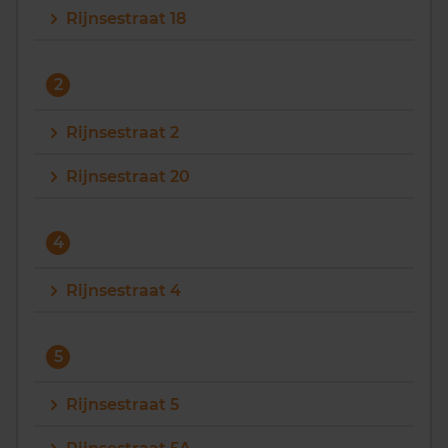
Rijnsestraat 18
Vragen? Neem contact met ons op
088 220 4200
2
Maandag t/m vrijdag - 08:00 -18:00
Rijnsestraat 2
Rijnsestraat 20
4
Rijnsestraat 4
5
Rijnsestraat 5