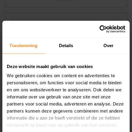
Bouwjaar
Toestemming
Details
Over
Deze website maakt gebruik van cookies
T/m 1945
91%
We gebruiken cookies om content en advertenties te
personaliseren, om functies voor social media te bieden
1946 - 1980
9%
en om ons websiteverkeer te analyseren. Ook delen we
informatie over uw gebruik van onze site met onze
1981 - 2007
0%
partners voor social media, adverteren en analyse. Deze
2008 of later
0%
partners kunnen deze gegevens combineren met andere
informatie die u aan ze heeft verstrekt of die ze hebben
verzameld op basis van uw gebruik van hun services.