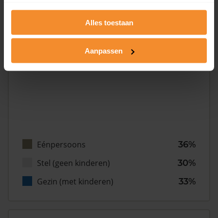
Inwoners
Alles toestaan
Aanpassen
Type huishoudens
Eénpersoons
36%
Stel (geen kinderen)
30%
Gezin (met kinderen)
33%