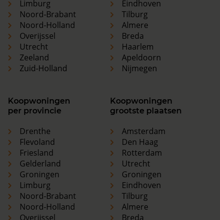
Limburg
Eindhoven
Noord-Brabant
Tilburg
Noord-Holland
Almere
Overijssel
Breda
Utrecht
Haarlem
Zeeland
Apeldoorn
Zuid-Holland
Nijmegen
Koopwoningen
Koopwoningen
per provincie
grootste plaatsen
Drenthe
Amsterdam
Flevoland
Den Haag
Friesland
Rotterdam
Gelderland
Utrecht
Groningen
Groningen
Limburg
Eindhoven
Noord-Brabant
Tilburg
Noord-Holland
Almere
Overijssel
Breda