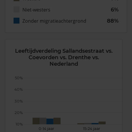
Niet-westers
6%
Zonder migratieachtergrond
88%
Leeftijdverdeling Sallandsestraat vs.
Coevorden vs. Drenthe vs.
Nederland
50%
40%
30%
20%
10%
0-14 jaar
15-24 jaar
25