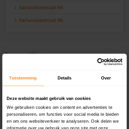
Sallandsestraat 94
Sallandsestraat 96
Samenvatting
Straatnaam
Sallandsestraat
Toestemming
Details
Over
Provincie
Drenthe
Deze website maakt gebruik van cookies
Plaats
We gebruiken cookies om content en advertenties te
Coevorden
personaliseren, om functies voor social media te bieden
Gemiddelde woningwaarde
en om ons websiteverkeer te analyseren. Ook delen we
informatie over uw gebruik van onze site met onze