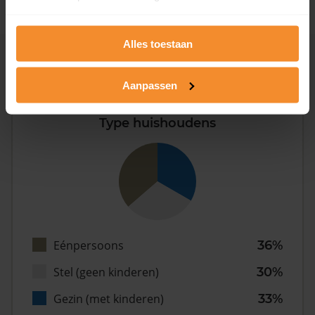
Alles toestaan
Inwoners
Aanpassen
Type huishoudens
Eénpersoons
36%
Stel (geen kinderen)
30%
Gezin (met kinderen)
33%