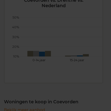
Coevorden vs. Drenthe vs.
Nederland
50%
40%
30%
20%
10%
0-14 jaar
15-24 jaar
25
Woningen te koop in Coevorden
Bekijk meer aanbod